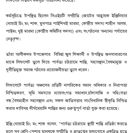
লিফলেট বিতরণ কর্মসূচি পরিচালনা করেছে।
‎কর্মসূচিতে উপস্থিত ছিলেন সিএইচটি সম্প্রীতি জোটের আহ্বায়ক ইঞ্জিনিয়ার
থোয়াই চিং মং শাক, মুখপাত্র পাইশিখই মারমা, কেন্দ্রীয় সদস্য শাহীন আলম,
পাইমং থুই মারমা (কেন্দ্রীয় কমিটির সদস্য) এবং সংগঠনের অন্যান্য পর্যায়ের
নেতৃবৃন্দ।
‎তাঁরা আলীকদম উপজেলার বিভিন্ন স্কুল শিক্ষার্থী ও উপস্থিত জনসাধারণের
মাঝে লিফলেট তুলে দিয়ে পার্বত্য চট্টগ্রামে শান্তি, সহাবস্থান,বৈষম্যমুক্ত ও
দুর্নীতিমুক্ত সমাজ গঠনের প্রয়োজনীয়তা তুলে ধরেন।
‎লিফলেটে পার্বত্য অঞ্চলের প্রতিটি নাগরিকের সমান অধিকার ও নিরাপত্তা
নিশ্চিতকরণ, ভূমি সমস্যার ন্যায়সংগত সমাধান,চাঁদাবাজি ও সহিংসতা
বন্ধ,বৈষম্যহীন সহাবস্থান এবং সকল জাতিসত্তার সাংবিধানিক স্বীকৃতি নিশ্চিত
করার দাবিসহ দীর্ঘমেয়াদি শান্তির জন্য গুরুত্বপূর্ণ বার্তা যুক্ত করা হয়েছে।
‎ইঞ্জি.থোয়াই চিং মং শাক বলেন, “পার্বত্য চট্টগ্রামে স্থায়ী শান্তি প্রতিষ্ঠা করতে
হলে সব শ্রেণি-পেশার মানুষকে সম্প্রীতি ও ভ্রাতৃত্বের মূল্যবোধে একত্রিত হতে