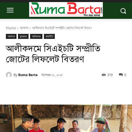
Home
আলাপন
আলীকদমে সিএইচটি সম্প্রীতি জোটের লিফলেট বিতরণ
আলাপন
বান্দরবান
আলিকদম
রাজনীতি
আলীকদমে সিএইচটি সম্প্রীতি
জোটের লিফলেট বিতরণ
By
Ruma Barta
ডিসেম্বর ২০, ২০২৫
319
0