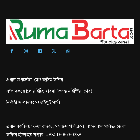
প্রধান উপদেষ্টা: মোঃ জসিম উদ্দিন
সম্পাদক: হ্লাথোয়াইচিং মারমা (ভদন্ত নাইন্দিয়া থের)
নির্বাহী সম্পাদক: মংহাইথুই মার্মা
প্রধান কার্যালয়ঃ রুমা বাজার, মসজিদ গলি,রুমা, বান্দরবান পার্বত্য জেলা।
অফিস হটলাইন নাম্বার: +8801606760388