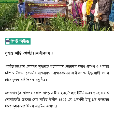
সুশান্ত কান্তি তঞ্চঙ্গ্যাঁ।।আলীকদম।।
পার্বত্য চট্রগ্রাম এলাকায় সুগারক্রপ চাষাবাদ জোরদার করণ প্রকল্প ও পার্বত্য
চট্টগ্রাম উন্নয়ন বোর্ডের বাস্তবায়নে বান্দরবানের আলীকদমে ইক্ষু,সাথী ফসল
চাষে কৃষক মাঠ দিবস অনুষ্ঠিত।
মঙ্গলবার (২ এপ্রিল) বিকাল সাড়ে ৩ টায় ২নং চৈক্ষ্যং ইউনিয়নের ৫ নং ওয়ার্ড
সোনাইছড়ি গ্রামের মোঃ নাছির উদ্দীন (৪২) এর প্রদর্শনী ইক্ষু প্লট ফসলের
মাঠে কৃষক মাঠ দিবস অনুষ্ঠিত হয়েছে।