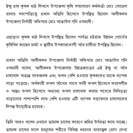
ইক্ষু চাষ কৃষক মাঠ দিবসে উপজেলা কৃষি সম্প্রসারণ কর্মকর্তা মোঃ সোহেল
রানার সভাপতিত্বে প্রধান অতিথি হিসেবে উপস্থিত ছিলেন আলীকদম
উপজেলা নির্বাহী অফিসার মোঃ আতাউল গনি ওসমানী।
এছাড়াও কৃষক মাঠ দিবসে উপস্থিত ছিলেন পার্বত্য চট্টগ্রাম উন্নয়ন বোর্ডের
কৃষিবিদ ক্যছেন মার্মা ও স্থানীয় উপকারভোগী আঁখ চাষীরা উপস্থিত ছিলেন।
প্রধান অতিথি আলীকদম উপজেলা নির্বাহী অফিসার মোঃ আতাউল গনি
ওসমানী বলেন, আলীকদম উপজেলায় উন্নতজাতের এই ইক্ষু বা আঁখ
চাষাবাদ অত্যন্ত লাভজনক এবং ফলন বেশি হওয়ায় কৃষকদের মাঝে ব্যাপক
সাড়া পড়েছে। অর্থকারী ফসল আঁখের সাথে সাথী ফসল হিসেবে ফরাসশীম
ও আন্তঃ ফসল হিসেবে অন্যান্য ফসল চাষাবাদ করায় শস্যের নিবিড়তা
বাড়ানোর পাশাপাশি লাভ বেশি হওয়ায় এটি ব্যাপক সম্ভাবনার চাষাবাদের
দিগন্ত উন্মোচিত হয়েছে।
তিনি আরও বলেন এখানে তামাক চাষের কারণে জমির উর্বরতা কমে যাচ্ছে।
তামাক চাষের ফলে মানুষের শরীরে বিভিন্ন ধরনের মারাত্মক রোগ দেখা