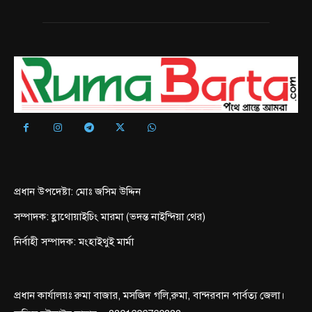
প্রধান উপদেষ্টা: মোঃ জসিম উদ্দিন
সম্পাদক: হ্লাথোয়াইচিং মারমা (ভদন্ত নাইন্দিয়া থের)
নির্বাহী সম্পাদক: মংহাইথুই মার্মা
প্রধান কার্যালয়ঃ রুমা বাজার, মসজিদ গলি,রুমা, বান্দরবান পার্বত্য জেলা।