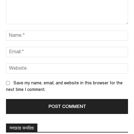
Comment:
Na
Ema
We
Save my name, email, and website in this browser for the
next time I comment.
সবচেয়ে জনপ্রিয়