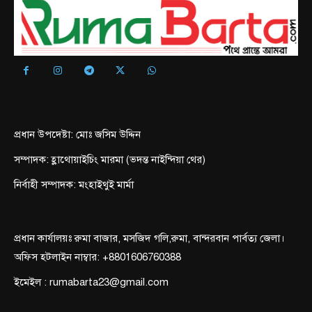
প্রধান উপদেষ্টা: মোঃ জসিম উদ্দিন
সম্পাদক: হ্লাথোয়াইচিং মারমা (ভদন্ত নাইন্দিয়া থের)
নির্বাহী সম্পাদক: মংহাইথুই মার্মা
প্রধান কার্যালয়ঃ রুমা বাজার, মসজিদ গলি,রুমা, বান্দরবান পার্বত্য জেলা।
অফিস হটলাইন নাম্বার: +8801606760388
ইমেইল : rumabarta23@gmail.com