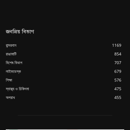
জনপ্রিয় বিভাগ
বান্দরবান
1169
রাঙামাটি
854
বিশেষ বিভাগ
707
লাইফডেস্ক
679
শিক্ষা
576
স্বাস্থ্য ও চিকিৎসা
475
অপরাধ
455