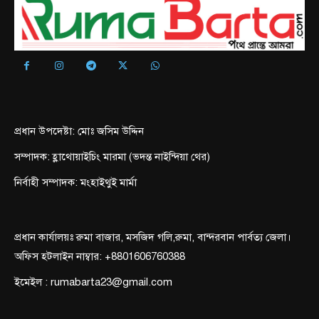
প্রধান উপদেষ্টা: মোঃ জসিম উদ্দিন
সম্পাদক: হ্লাথোয়াইচিং মারমা (ভদন্ত নাইন্দিয়া থের)
নির্বাহী সম্পাদক: মংহাইথুই মার্মা
প্রধান কার্যালয়ঃ রুমা বাজার, মসজিদ গলি,রুমা, বান্দরবান পার্বত্য জেলা।
অফিস হটলাইন নাম্বার: +8801606760388
ইমেইল : rumabarta23@gmail.com