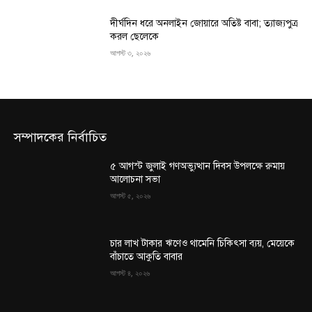
দীর্ঘদিন ধরে অনলাইন জোয়ারে অতিষ্ট বাবা; ত্যাজ্যপুত্র
করল ছেলেকে
আগস্ট ৩, ২০২৬
সম্পাদকের নির্বাচিত
৫ আগস্ট জুলাই গণঅভ্যুত্থান দিবস উপলক্ষে রুমায়
আলোচনা সভা
আগস্ট ৫, ২০২৬
চার লাখ টাকার ঋণেও থামেনি চিকিৎসা ব্যয়, মেয়েকে
বাঁচাতে আকুতি বাবার
আগস্ট ৪, ২০২৬