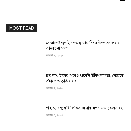
MOST READ
৫ আগস্ট জুলাই গণঅভ্যুত্থান দিবস উপলক্ষে রুমায়
আলোচনা সভা
আগস্ট ৫, ২০২৬
চার লাখ টাকার ঋণেও থামেনি চিকিৎসা ব্যয়, মেয়েকে
বাঁচাতে আকুতি বাবার
আগস্ট ৪, ২০২৬
পাহাড়ে চক্ষু দৃষ্টি ফিরিয়ে আনার অপর নাম কেএস মং
আগস্ট ৩, ২০২৬