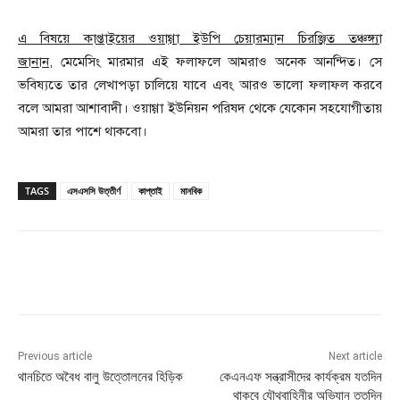
এ বিষয়ে কাপ্তাইয়ের ওয়াগ্গা ইউপি চেয়ারম্যান চিরঞ্জিত তঞ্চঙ্গ্যা
জানান,
মেমেসিং মারমার এই ফলাফলে আমরাও অনেক আনন্দিত। সে
ভবিষ্যতে তার লেখাপড়া চালিয়ে যাবে এবং আরও ভালো ফলাফল করবে
বলে আমরা আশাবাদী। ওয়াগ্গা ইউনিয়ন পরিষদ থেকে যেকোন সহযোগীতায়
আমরা তার পাশে থাকবো।
TAGS
এসএসসি উত্তীর্ণ
কাপ্তাই
মানবিক
Previous article
Next article
থানচিতে অবৈধ বালু উত্তোলনের হিড়িক
কেএনএফ সন্ত্রাসীদের কার্যক্রম যতদিন
থাকবে যৌথবাহিনীর অভিযান ততদিন