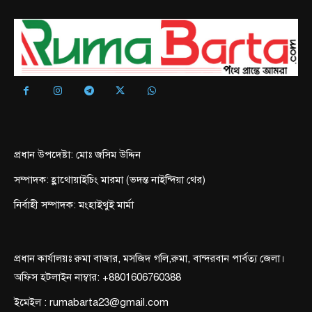
প্রধান উপদেষ্টা: মোঃ জসিম উদ্দিন
সম্পাদক: হ্লাথোয়াইচিং মারমা (ভদন্ত নাইন্দিয়া থের)
নির্বাহী সম্পাদক: মংহাইথুই মার্মা
প্রধান কার্যালয়ঃ রুমা বাজার, মসজিদ গলি,রুমা, বান্দরবান পার্বত্য জেলা।
অফিস হটলাইন নাম্বার: +8801606760388
ইমেইল : rumabarta23@gmail.com