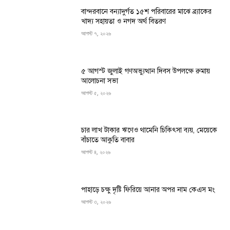
বান্দরবানে বন্যাদুর্গত ১৫শ পরিবারের মাঝে ব্র্যাকের
খাদ্য সহায়তা ও নগদ অর্থ বিতরণ
আগস্ট ৭, ২০২৬
৫ আগস্ট জুলাই গণঅভ্যুত্থান দিবস উপলক্ষে রুমায়
আলোচনা সভা
আগস্ট ৫, ২০২৬
চার লাখ টাকার ঋণেও থামেনি চিকিৎসা ব্যয়, মেয়েকে
বাঁচাতে আকুতি বাবার
আগস্ট ৪, ২০২৬
পাহাড়ে চক্ষু দৃষ্টি ফিরিয়ে আনার অপর নাম কেএস মং
আগস্ট ৩, ২০২৬