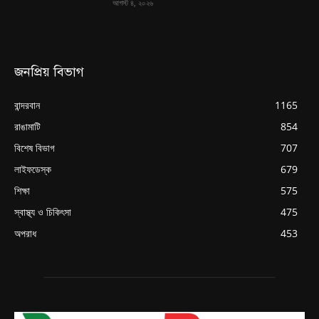
আগস্ট ৪, ২০২৬
জনপ্রিয় বিভাগ
বান্দরবান
1165
রাঙামাটি
854
বিশেষ বিভাগ
707
লাইফডেস্ক
679
শিক্ষা
575
স্বাস্থ্য ও চিকিৎসা
475
অপরাধ
453