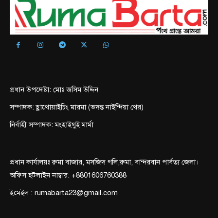
প্রধান উপদেষ্টা: মোঃ জসিম উদ্দিন
সম্পাদক: হ্লাথোয়াইচিং মারমা (ভদন্ত নাইন্দিয়া থের)
নির্বাহী সম্পাদক: মংহাইথুই মার্মা
প্রধান কার্যালয়ঃ রুমা বাজার, মসজিদ গলি,রুমা, বান্দরবান পার্বত্য জেলা।
অফিস হটলাইন নাম্বার: +8801606760388
ইমেইল : rumabarta23@gmail.com