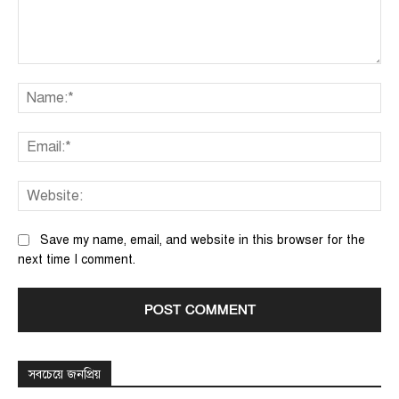
Comment:
Na
Ema
We
Save my name, email, and website in this browser for the
next time I comment.
সবচেয়ে জনপ্রিয়