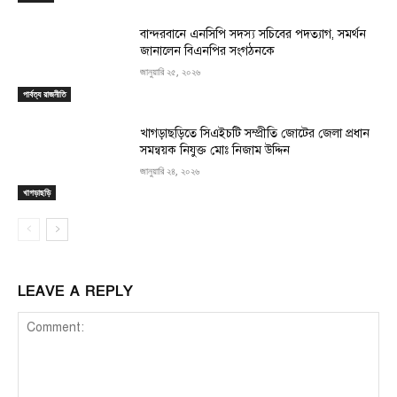
বান্দরবানে এনসিপি সদস্য সচিবের পদত্যাগ, সমর্থন
জানালেন বিএনপির সংগঠনকে
জানুয়ারি ২৫, ২০২৬
পার্বত্য রাজনীতি
খাগড়াছড়িতে সিএইচটি সম্প্রীতি জোটের জেলা প্রধান
সমন্বয়ক নিযুক্ত মোঃ নিজাম উদ্দিন
জানুয়ারি ২৪, ২০২৬
খাগড়াছড়ি
LEAVE A REPLY