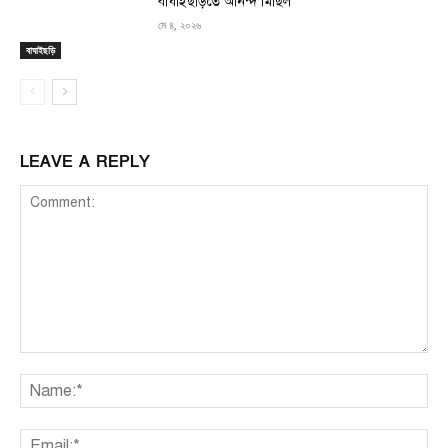
বাঘাইছড়িতে আনন্দ মিছিল
মে ৪, ২০২৬
বাঘাইছড়ি
LEAVE A REPLY
Comment:
Na
Ema