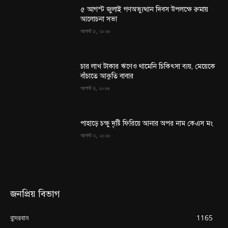
৫ আগস্ট জুলাই গণঅভ্যুত্থান দিবস উপলক্ষে রুমায়
আলোচনা সভা
আগস্ট ৫, ২০২৬
চার লাখ টাকার ঋণেও থামেনি চিকিৎসা ব্যয়, মেয়েকে
বাঁচাতে আকুতি বাবার
আগস্ট ৪, ২০২৬
পাহাড়ে চক্ষু দৃষ্টি ফিরিয়ে আনার অপর নাম কেএস মং
আগস্ট ৩, ২০২৬
জনপ্রিয় বিভাগ
বান্দরবান
1165