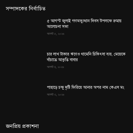
সম্পাদকের নির্বাচিত
৫ আগস্ট জুলাই গণঅভ্যুত্থান দিবস উপলক্ষে রুমায়
আলোচনা সভা
আগস্ট ৫, ২০২৬
চার লাখ টাকার ঋণেও থামেনি চিকিৎসা ব্যয়, মেয়েকে
বাঁচাতে আকুতি বাবার
আগস্ট ৪, ২০২৬
পাহাড়ে চক্ষু দৃষ্টি ফিরিয়ে আনার অপর নাম কেএস মং
আগস্ট ৩, ২০২৬
জনপ্রিয় প্রকাশনা