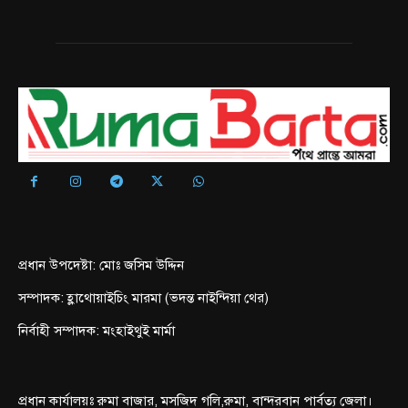
প্রধান উপদেষ্টা: মোঃ জসিম উদ্দিন
সম্পাদক: হ্লাথোয়াইচিং মারমা (ভদন্ত নাইন্দিয়া থের)
নির্বাহী সম্পাদক: মংহাইথুই মার্মা
প্রধান কার্যালয়ঃ রুমা বাজার, মসজিদ গলি,রুমা, বান্দরবান পার্বত্য জেলা।