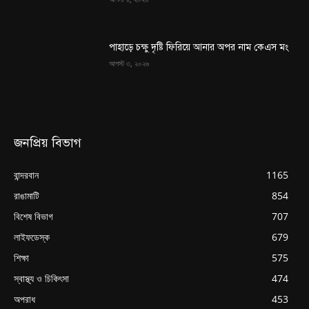
পাহাড়ে চক্ষু দৃষ্টি ফিরিয়ে আনার অপর নাম কেএস মং
আগস্ট ৩, ২০২৬
জনপ্রিয় বিভাগ
বান্দরবান
1165
রাঙামাটি
854
বিশেষ বিভাগ
707
লাইফডেস্ক
679
শিক্ষা
575
স্বাস্থ্য ও চিকিৎসা
474
অপরাধ
453