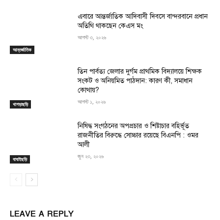
এবারে আন্তর্জাতিক আদিবাসী দিবসে বান্দরবানে প্রধান
অতিথি থাকছেন কেএস মং
আগস্ট ৩, ২০২৬
আন্তর্জাতিক
তিন পার্বত্য জেলার দুর্গম প্রাথমিক বিদ্যালয়ে শিক্ষক
সংকট ও অনিয়মিত পাঠদান: কারণ কী, সমাধান
কোথায়?
আগস্ট ১, ২০২৬
খাগড়াছড়ি
নিষিদ্ধ সংগঠনের অপপ্রচার ও শিষ্টাচার বহির্ভূত
রাজনীতির বিরুদ্ধে সোচ্চার রয়েছে বিএনপি : ওমর
আলী
জুন ২৩, ২০২৬
বাঘাইছড়ি
LEAVE A REPLY