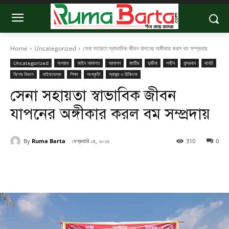
Home
Uncategorized
সেনা সহায়তা স্বাভাবিক জীবন যাপনের অঙ্গীকার করল বম সম্প্রদায়
Uncategorized
অপরাধ
আইন আদালত
আলাপন
জাতীয়
দুর্ঘটনা
পর্যটন
বান্দরবান
থানচি
বিশেষ বিভাগ
লাইফডেস্ক
শিক্ষা
সংস্কৃতি
স্বাস্থ্য ও চিকিৎসা
সেনা সহায়তা স্বাভাবিক জীবন
যাপনের অঙ্গীকার করল বম সম্প্রদায়
By
Ruma Barta
ফেব্রুয়ারি ১৪, ২০২৫
310
0