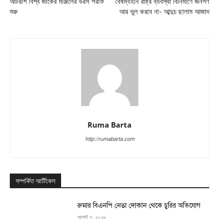
আটরশি বিশ্ব জাকের মঞ্জিলের উরস শরীফ
বৈষম্যহীন রাষ্ট্র ব্যবস্থা বিনির্মাণে জনগণ
শুরু
আর ভুল করবে না- আব্দুচ ছালাম আজাদ
Ruma Barta
http://rumabarta.com
সম্পর্কিত আর্টিকেল
রুমার বিএনপি নেতা দোকান থেকে চুরির অভিযোগ
আগস্ট ৭, ২০২৬