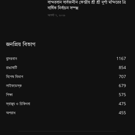
বান্দরবান সার্বজনীন কেন্দ্রীয় শ্রী শ্রী দুর্গা মন্দিরের ত্রি
বার্ষিক নির্বাচন সম্পন্ন
আগস্ট ৭, ২০২৬
জনপ্রিয় বিভাগ
বান্দরবান
1167
রাঙামাটি
854
বিশেষ বিভাগ
707
লাইফডেস্ক
679
শিক্ষা
575
স্বাস্থ্য ও চিকিৎসা
475
অপরাধ
455