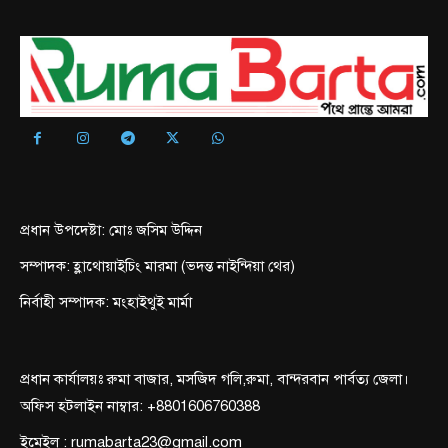
প্রধান উপদেষ্টা: মোঃ জসিম উদ্দিন
সম্পাদক: হ্লাথোয়াইচিং মারমা (ভদন্ত নাইন্দিয়া থের)
নির্বাহী সম্পাদক: মংহাইথুই মার্মা
প্রধান কার্যালয়ঃ রুমা বাজার, মসজিদ গলি,রুমা, বান্দরবান পার্বত্য জেলা।
অফিস হটলাইন নাম্বার: +8801606760388
ইমেইল : rumabarta23@gmail.com