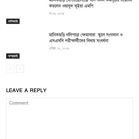
মানিকছড়ি যোগ্যাছোলাতে খাল খনন কর্মসূচির উদ্বোধন
করলেন ওয়াদুদ ভূইয়া এমপি
মে ১৯, ২০২৬
মানিকছড়ি
মানিকছড়ি থলিপাড়া ক্ষেমাসারা স্কুলে সংঘদান ও
এসএসসি পরীক্ষার্থীদের বিদায় সংবর্ধনা
এপ্রিল ১০, ২০২৬
খাগড়াছড়ি
LEAVE A REPLY