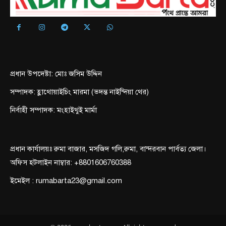
প্রধান উপদেষ্টা: মোঃ জসিম উদ্দিন
সম্পাদক: হ্লাথোয়াইচিং মারমা (ভদন্ত নাইন্দিয়া থের)
নির্বাহী সম্পাদক: মংহাইথুই মার্মা
প্রধান কার্যালয়ঃ রুমা বাজার, মসজিদ গলি,রুমা, বান্দরবান পার্বত্য জেলা।
অফিস হটলাইন নাম্বার: +8801606760388
ইমেইল : rumabarta23@gmail.com