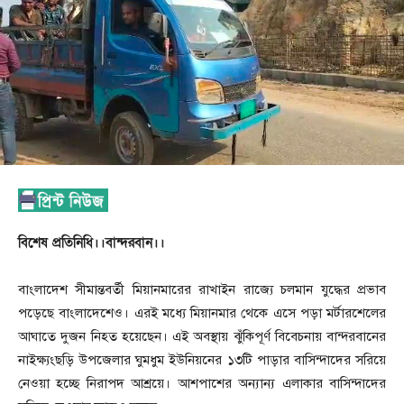
বিশেষ প্রতিনিধি।।বান্দরবান।।
বাংলাদেশ সীমান্তবর্তী মিয়ানমারের রাখাইন রাজ্যে চলমান যুদ্ধের প্রভাব
পড়েছে বাংলাদেশেও। এরই মধ্যে মিয়ানমার থেকে এসে পড়া মর্টারশেলের
আঘাতে দুজন নিহত হয়েছেন। এই অবস্থায় ঝুঁকিপূর্ণ বিবেচনায় বান্দরবানের
নাইক্ষ্যংছড়ি উপজেলার ঘুমধুম ইউনিয়নের ১৩টি পাড়ার বাসিন্দাদের সরিয়ে
নেওয়া হচ্ছে নিরাপদ আশ্রয়ে। আশপাশের অন্যান্য এলাকার বাসিন্দাদের