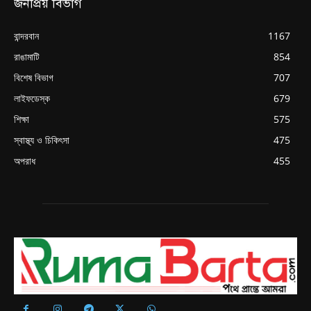
জনপ্রিয় বিভাগ
বান্দরবান
1167
রাঙামাটি
854
বিশেষ বিভাগ
707
লাইফডেস্ক
679
শিক্ষা
575
স্বাস্থ্য ও চিকিৎসা
475
অপরাধ
455