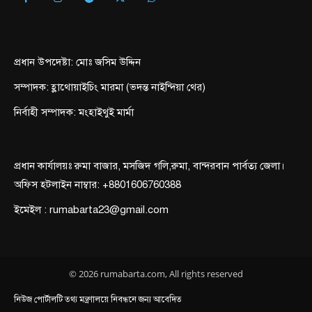
প্রধান উপদেষ্টা: মোঃ জসিম উদ্দিন
সম্পাদক: হ্লাথোয়াইচিং মারমা (ভদন্ত নাইন্দিয়া থের)
নির্বাহী সম্পাদক: মংহাইথুই মার্মা
প্রধান কার্যালয়ঃ রুমা বাজার, মসজিদ গলি,রুমা, বান্দরবান পার্বত্য জেলা।
অফিস হটলাইন নাম্বার: +8801606760388
ইমেইল : rumabarta23@gmail.com
© 2026 rumabarta.com, All rights reserved
নিউজ পোর্টালটি তথ্য মন্ত্রণালয়ে নিবন্ধনে জন্য আবেদিত