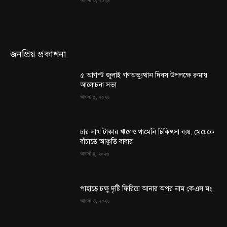
জনপ্রিয় প্রকাশনা
৫ আগস্ট জুলাই গণঅভ্যুত্থান দিবস উপলক্ষে রুমায়
আলোচনা সভা
আগস্ট ৫, ২০২৬
চার লাখ টাকার ঋণেও থামেনি চিকিৎসা ব্যয়, মেয়েকে
বাঁচাতে আকুতি বাবার
আগস্ট ৪, ২০২৬
পাহাড়ে চক্ষু দৃষ্টি ফিরিয়ে আনার অপর নাম কেএস মং
আগস্ট ৩, ২০২৬