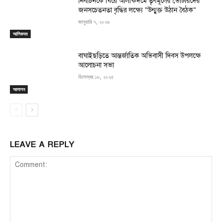
নির্বাচনকে ঘিরে আলীকদমে তৃণমূলের ভোটারদের
জনসচেতনতা বৃদ্ধির লক্ষ্যে “উন্মুক্ত উঠান বৈঠক”
জানুয়ারি ৭, ২০২৬
আলিকদম
বাঘাইছড়িতে আন্তর্জাতিক অভিবাসী দিবস উপলক্ষে
আলোচনা সভা
ডিসেম্বর ১৮, ২০২৫
আলাপন
LEAVE A REPLY