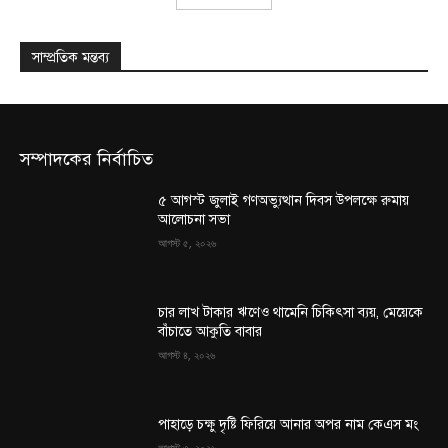
সাম্প্রতিক মন্তব্য
সম্পাদকের নির্বাচিত
৫ আগস্ট জুলাই গণঅভ্যুত্থান দিবস উপলক্ষে রুমায়
আলোচনা সভা
আগস্ট ৫, ২০২৬
চার লাখ টাকার ঋণেও থামেনি চিকিৎসা ব্যয়, মেয়েকে
বাঁচাতে আকুতি বাবার
আগস্ট ৪, ২০২৬
পাহাড়ে চক্ষু দৃষ্টি ফিরিয়ে আনার অপর নাম কেএস মং
আগস্ট ৩, ২০২৬