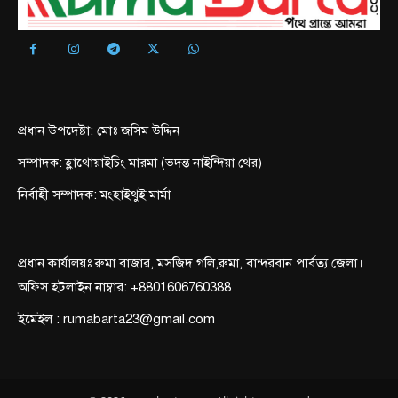
প্রধান উপদেষ্টা: মোঃ জসিম উদ্দিন
সম্পাদক: হ্লাথোয়াইচিং মারমা (ভদন্ত নাইন্দিয়া থের)
নির্বাহী সম্পাদক: মংহাইথুই মার্মা
প্রধান কার্যালয়ঃ রুমা বাজার, মসজিদ গলি,রুমা, বান্দরবান পার্বত্য জেলা।
অফিস হটলাইন নাম্বার: +8801606760388
ইমেইল : rumabarta23@gmail.com