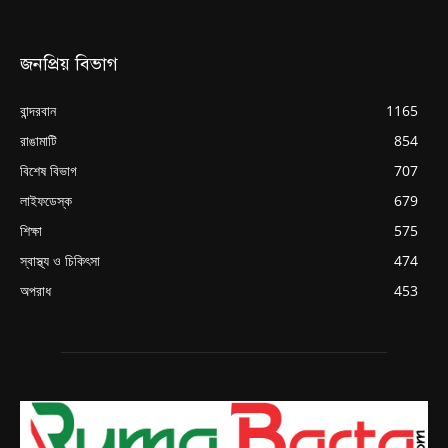
জনপ্রিয় বিভাগ
বান্দরবান
1165
রাঙামাটি
854
বিশেষ বিভাগ
707
লাইফডেস্ক
679
শিক্ষা
575
স্বাস্থ্য ও চিকিৎসা
474
অপরাধ
453