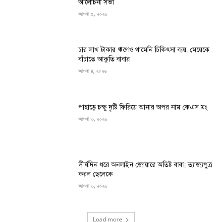
আলোচনা সভা
আগস্ট ৫, ২০২৬
চার লাখ টাকার ঋণেও থামেনি চিকিৎসা ব্যয়, মেয়েকে
বাঁচাতে আকুতি বাবার
আগস্ট ৪, ২০২৬
পাহাড়ে চক্ষু দৃষ্টি ফিরিয়ে আনার অপর নাম কেএস মং
আগস্ট ৩, ২০২৬
দীর্ঘদিন ধরে অনলাইন জোয়ারে অতিষ্ট বাবা; ত্যাজ্যপুত্র
করল ছেলেকে
আগস্ট ৩, ২০২৬
Load more