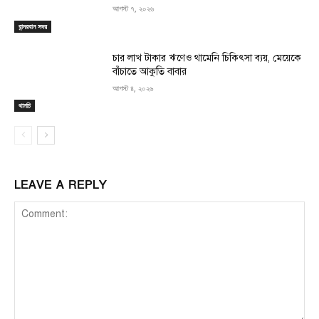
আগস্ট ৭, ২০২৬
বান্দরবান সদর
চার লাখ টাকার ঋণেও থামেনি চিকিৎসা ব্যয়, মেয়েকে
বাঁচাতে আকুতি বাবার
আগস্ট ৪, ২০২৬
থানচি
LEAVE A REPLY