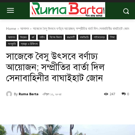
Home
আলাপন
সাজেকে বৈসু উৎসবে বর্ণাঢ্য আয়োজন; সম্প্রীতির বার্তা দিল সেনাবাহিনীর বাঘাইহাট জোন
আলাপন
উন্নয়ন
ধর্ম
পর্যটন
বিশেষ বিভাগ
রাঙামাটি
বাঘাইছড়ি
লাইফডেস্ক
শিক্ষা
সংস্কৃতি
স্বাস্থ্য ও চিকিৎসা
সাজেকে বৈসু উৎসবে বর্ণাঢ্য
আয়োজন; সম্প্রীতির বার্তা দিল
সেনাবাহিনীর বাঘাইহাট জোন
By
Ruma Barta
এপ্রিল ১১, ২০২৫
247
0