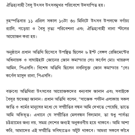
ঐতিহ্যবাহী বৈসু উৎসব উৎসবমুখর পরিবেশে উদযাপিত হয়।
বৃহস্পতিবার ১১ এপ্রিল সকাল ১০টা ৩০ মিনিটে উৎসব উপলক্ষে বর্ণাঢ্য
র‍্যালি, গড়েয়া ও বৈসু নৃত্য পরিবেশনা এবং ঐতিহ্যবাহী নানা স্টলের
আয়োজন করা হয়।
অনুষ্ঠানে প্রধান অতিথি হিসেবে উপস্থিত ছিলেন ৬ ইস্ট বেঙ্গল রেজিমেন্টের
অধিনায়ক ও বাঘাইহাট জোনের জোন কমান্ডার লেঃ কর্ণেল মোঃ খায়রুল
আমিন, পিএসসি। বিশেষ অতিথি ছিলেন নবনিযুক্ত জোন কমান্ডার *লেঃ
কর্ণেল মাসুদ রানা, পিএসসি।
বক্তব্যে অতিথিরা উৎসবের আয়োজকদের ধন্যবাদ জানান এবং সবাইকে
বৈসুর শুভেচ্ছা জানান। প্রধান অতিথি বলেন, “সাজেক পর্যটন এলাকায় সকল
জাতি ও ধর্মের মানুষের মধ্যে যে সম্প্রীতির বন্ধন আমি দেখতে পেয়েছি, তাতে
আমি অভিভূত। এখানে যে সম্প্রীতির মেলবন্ধন বিদ্যমান, তা শুধু পার্বত্য
চট্টগ্রামের জন্য নয়, সমগ্র দেশের জন্যই অনুকরণীয় হয়ে থাকবে। আমি আশা
করি, আমাদের এই সম্প্রীতি ভবিষ্যতেও অটুট থাকবে। আমরা সকলে কাঁধে