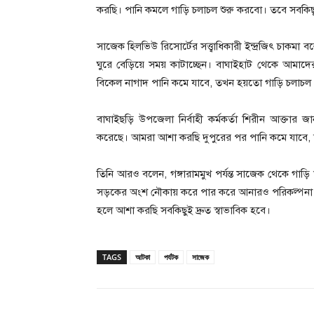
করছি। পানি কমলে গাড়ি চলাচল শুরু করবো। তবে সবকিছুই
সাজেক হিলভিউ রিসোর্টের সত্ত্বাধিকারী ইন্দ্রজিৎ চাকমা
ঘুরে বেড়িয়ে সময় কাটাচ্ছেন। বাঘাইহাট থেকে আমাদে
বিকেল নাগাদ পানি কমে যাবে, তখন হয়তো গাড়ি চলাচল 
বাঘাইছড়ি উপজেলা নির্বাহী কর্মকর্তা শিরীন আক্তা
করেছে। আমরা আশা করছি দুপুরের পর পানি কমে যাবে,
তিনি আরও বলেন, গঙ্গারামমুখ পর্যন্ত সাজেক থেকে গাড়ি
সড়কের অংশ নৌকায় করে পার করে আনারও পরিকল্পনা করছি 
হলে আশা করছি সবকিছুই দ্রুত স্বাভাবিক হবে।
TAGS
আটকা
পর্যটক
সাজেক