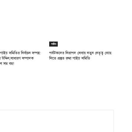
পর্যটন
 গাইড সমিতির নির্বাচন সম্পন্ন:
পর্যটকদের নিরাপদ সেবায় নতুন নেতৃত্ব বেছে
উদ্দিন,সাধারণ সম্পাদক
নিতে প্রস্তুত রুমা গাইড সমিতি
মাল সম বম!