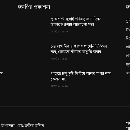
জনপ্রিয় প্রকাশনা
জ
৫ আগস্ট জুলাই গণঅভ্যুত্থান দিবস
বান
উপলক্ষে রুমায় আলোচনা সভা
রাঙ
আগস্ট ৫, ২০২৬
বি
লা
চার লাখ টাকার ঋণেও থামেনি চিকিৎসা
ব্যয়, মেয়েকে বাঁচাতে আকুতি বাবার
শিক
আগস্ট ৪, ২০২৬
স্ব
অপ
াম
পাহাড়ে চক্ষু দৃষ্টি ফিরিয়ে আনার অপর নাম
কেএস মং
আগস্ট ৩, ২০২৬
প্
ন উপদেষ্টা: মোঃ জসিম উদ্দিন
পা