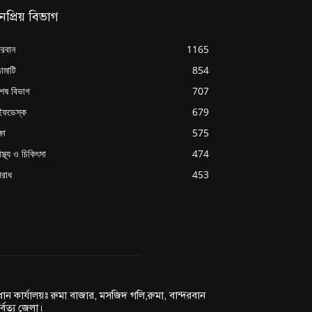
নপ্রিয় বিভাগ
্দরবান
1165
ামাটি
854
শেষ বিভাগ
707
ইফডেস্ক
679
্ষা
575
াস্থ্য ও চিকিৎসা
474
রাধ
453
রধান কার্যালয়ঃ রুমা বাজার, মসজিদ গলি,রুমা, বান্দরবান
র্বত্য জেলা।