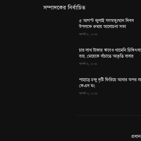
সম্পাদকের নির্বাচিত
৫ আগস্ট জুলাই গণঅভ্যুত্থান দিবস
উপলক্ষে রুমায় আলোচনা সভা
আগস্ট ৫, ২০২৬
চার লাখ টাকার ঋণেও থামেনি চিকিৎসা
ব্যয়, মেয়েকে বাঁচাতে আকুতি বাবার
আগস্ট ৪, ২০২৬
পাহাড়ে চক্ষু দৃষ্টি ফিরিয়ে আনার অপর ন
কেএস মং
আগস্ট ৩, ২০২৬
প্রধা