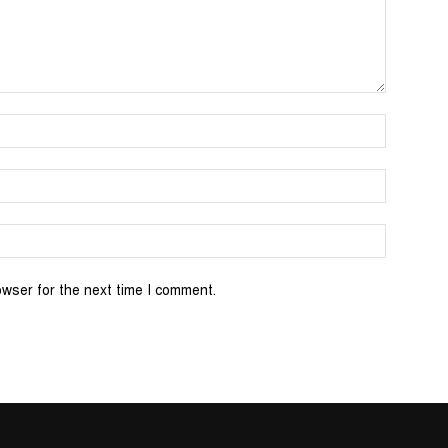
Name:*
Email:*
Website:
owser for the next time I comment.