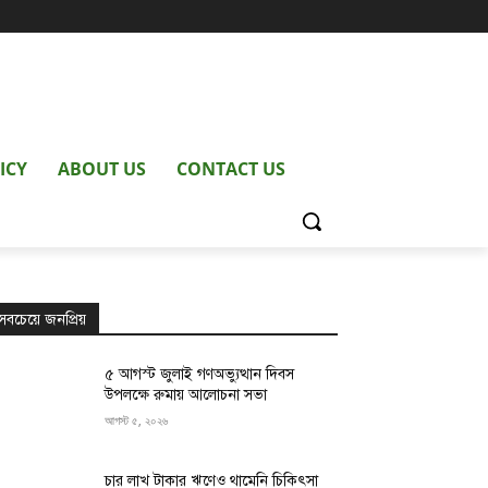
ICY
ABOUT US
CONTACT US
সবচেয়ে জনপ্রিয়
৫ আগস্ট জুলাই গণঅভ্যুত্থান দিবস
উপলক্ষে রুমায় আলোচনা সভা
আগস্ট ৫, ২০২৬
চার লাখ টাকার ঋণেও থামেনি চিকিৎসা