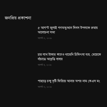
জনপ্রিয় প্রকাশনা
৫ আগস্ট জুলাই গণঅভ্যুত্থান দিবস উপলক্ষে রুমায়
আলোচনা সভা
আগস্ট ৫, ২০২৬
চার লাখ টাকার ঋণেও থামেনি চিকিৎসা ব্যয়, মেয়েকে
বাঁচাতে আকুতি বাবার
আগস্ট ৪, ২০২৬
পাহাড়ে চক্ষু দৃষ্টি ফিরিয়ে আনার অপর নাম কেএস মং
আগস্ট ৩, ২০২৬