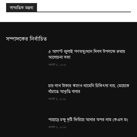
সাম্প্রতিক মন্তব্য
সম্পাদকের নির্বাচিত
৫ আগস্ট জুলাই গণঅভ্যুত্থান দিবস উপলক্ষে রুমায়
আলোচনা সভা
আগস্ট ৫, ২০২৬
চার লাখ টাকার ঋণেও থামেনি চিকিৎসা ব্যয়, মেয়েকে
বাঁচাতে আকুতি বাবার
আগস্ট ৪, ২০২৬
পাহাড়ে চক্ষু দৃষ্টি ফিরিয়ে আনার অপর নাম কেএস মং
আগস্ট ৩, ২০২৬