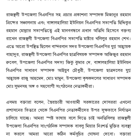
রাজস্থলী উপজেলা বিএনপির সহ প্রচার প্রকাশনা সম্পাদক মিজানুর রহমান
প্রিন্সের সঞ্চালনায় এবং বাঙ্গালহালিয়া ইউনিয়ন বিএনপির সভাপতি ছিদ্দিকুর
রহমান মোল্লার সভাপতিত্বে এই মানববন্ধনে প্রধান অতিথি হিসেবে বক্তব্য
রাখেন রাজস্থলী উপজেলা বিএনপির সভাপতি মাষ্টার খলিলুর রহমান শেখ।
এতে আরো উপস্থিত ছিলেন বান্দরবান সদর উপজেলা বিএনপির যুগ্ন আহ্বায়ক
বাহাদুর, রাজস্থলী উপজেলা বিএনপির ছাত্রবিষয়ক সম্পাদক আজিজুর রহমান
রুবেল, উপজেলা বিএনপির সদস্য জিকু কুমার দে, বাঙ্গালহালিয়া ইউনিয়ন
বিএনপির সাধারণ সম্পাদক আইয়ুব চৌধুরী, উপজেলা ছাত্রদলের যুগ্ন
আহ্বায়ক রাজু আহমেদ, মোঃ মামুন, উপজেলা কৃষকদলের সাধারণ সম্পাদক
মোঃ সুমনসহ অঙ্গ ও সহযোগী সংগঠনের নেতাকর্মীরা।
এসময় বক্তারা বলেন, স্বৈরাচারী আওয়ামী সরকারের দোসররা এখনো
প্রশাসনের ভিতরে থেকে বিএনপির নেতাকর্মীদের উপর সুক্ষভাবে নির্যাতন
চালিয়ে যাচ্ছে। আমরা স্পষ্ট ভাষায় বলে দিতে চাই অনতিবিলম্ব রাজস্থলী
উপজেলা বিএনপির সাংগঠনিক সম্পাদক বাবলু মিয়ার নিঃশর্ত মুক্তির ব্যবস্থা
না করলে আমরা আরো কঠিন কর্মসূচির ঘোষনা দেবো। বক্তারা