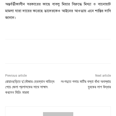
অন্তর্বর্তীকালীন সরকারের কাছে বাবলু মিয়ার বিরুদ্ধে মিথ্যা ও বানোয়াট
মামলা যারা দায়ের করেছে তাদেরকেও আইনের আওতায় এনে শাস্তির দাবি
জানান।
Previous article
Next article
রোয়াংছড়িতে দু’মৌজার হেডম্যান দায়িত্ব
লংগদুতে গলায় মাটির বস্তা বাঁধা অবস্থায়
পেয়ে জেলা প্রশাসকের সাথে সাক্ষাৎ
যুবকের লাশ উদ্ধার
করলেন মিচিং মারমা