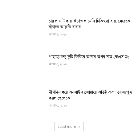
চার লাখ টাকার ঋণেও থামেনি চিকিৎসা ব্যয়, মেয়েকে
বাঁচাতে আকুতি বাবার
আগস্ট ৪, ২০২৬
পাহাড়ে চক্ষু দৃষ্টি ফিরিয়ে আনার অপর নাম কেএস মং
আগস্ট ৩, ২০২৬
দীর্ঘদিন ধরে অনলাইন জোয়ারে অতিষ্ট বাবা; ত্যাজ্যপুত্র
করল ছেলেকে
আগস্ট ৩, ২০২৬
Load more