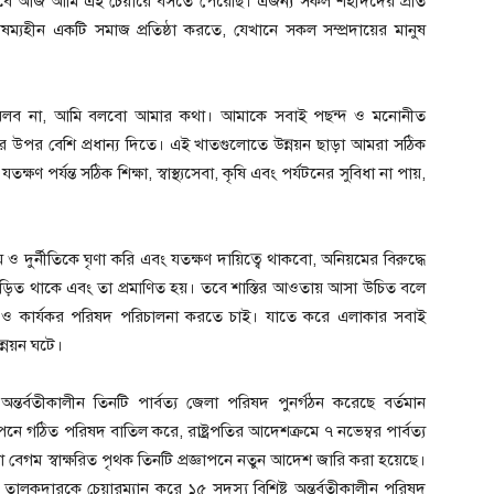
সেবে আজ আমি এই চেয়ারে বসতে পেরেছি। এজন্য সকল শহীদদের প্রতি
বৈষম্যহীন একটি সমাজ প্রতিষ্ঠা করতে, যেখানে সকল সম্প্রদায়ের মানুষ
বলব না, আমি বলবো আমার কথা। আমাকে সবাই পছন্দ ও মনোনীত
্যটনের উপর বেশি প্রধান্য দিতে। এই খাতগুলোতে উন্নয়ন ছাড়া আমরা সঠিক
ণ পর্যন্ত সঠিক শিক্ষা, স্বাস্থ্যসেবা, কৃষি এবং পর্যটনের সুবিধা না পায়,
দুর্নীতিকে ঘৃণা করি এবং যতক্ষণ দায়িত্বে থাকবো, অনিয়মের বিরুদ্ধে
িত থাকে এবং তা প্রমাণিত হয়। তবে শাস্তির আওতায় আসা উচিত বলে
 ও কার্যকর পরিষদ পরিচালনা করতে চাই। যাতে করে এলাকার সবাই
ন্নয়ন ঘটে।
্তর্বতীকালীন তিনটি পার্বত্য জেলা পরিষদ পুনর্গঠন করেছে বর্তমান
পনে গঠিত পরিষদ বাতিল করে, রাষ্ট্রপতির আদেশক্রমে ৭ নভেম্বর পার্বত্য
মা বেগম স্বাক্ষরিত পৃথক তিনটি প্রজ্ঞাপনে নতুন আদেশ জারি করা হয়েছে।
ল তালুকদারকে চেয়ারম্যান করে ১৫ সদস্য বিশিষ্ট অন্তর্বতীকালীন পরিষদ