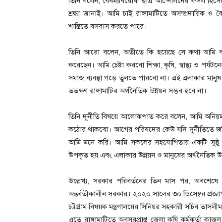
তিনি বলেন, বৈষম্যবিরোধী ছাত্র আন্দোলনের ফসল হি
শ্রদ্ধা জানাই। আমি চাই রাঙ্গামাটিতে অসম্প্রদায়িক ও 
শান্তিতে বসবাস করতে পারে।
তিনি আরো বলেন, অতীতে কি হয়েছে সে কথা আমি 
করেছেন। আমি চেষ্টা করবো শিক্ষা, কৃষি, স্বাস্থ্য ও পর
সমাজ ব্যবস্থা গড়ে তুলতে পারবো না। এই এলাকার মানুষ যতক্ষ
ততক্ষণ রাঙ্গামাটির অর্থনৈতিক উন্নয়ন সম্ভব হবে না।
তিনি দূর্নীতি বিষয়ে আলোকপাত করে বলেন, আমি অনিয়ম ও 
কঠোর থাকবো। আগের পরিষদের কেউ যদি দুর্নীতিতে জড়
আমি মনে করি। আমি সকলের সহযোগিতায় একটি সুষ্ঠু
উপকৃত হয় এবং এলাকার উন্নয়ন ও মানুষের অর্থনৈতিক উ
উল্লেখ্য, সরকার পরিবর্তনের তিন মাস পর, অবশেষে অন
অন্তর্বতীকালীন সরকার। ২০২০ সালের ৩০ ডিসেম্বর প্রজ্ঞা
চট্টগ্রাম বিষয়ক মন্ত্রণালয়ের সিনিয়র সহকারী সচিব তাসলী
এতে রাঙ্গামাটিতে অবসরপ্রাপ্ত জেলা কৃষি কর্মকর্তা কাজ