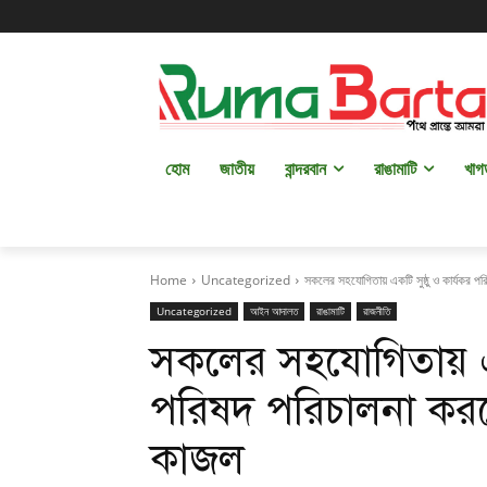
হোম
জাতীয়
বান্দরবান
রাঙামাটি
খাগ
Home
Uncategorized
সকলের সহযোগিতায় একটি সুষ্ঠু ও কার্যকর পর
Uncategorized
আইন আদালত
রাঙামাটি
রাজনীতি
সকলের সহযোগিতায় একট
পরিষদ পরিচালনা করত
কাজল