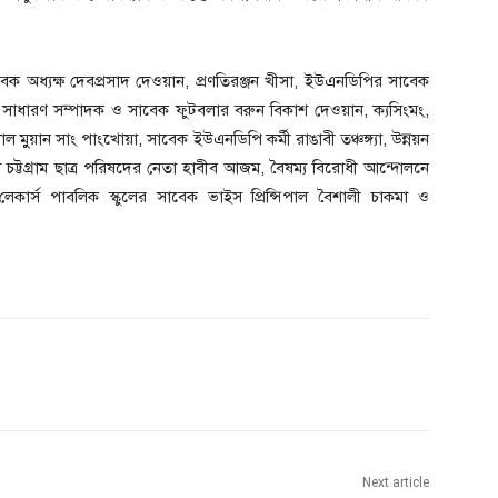
 অধ্যক্ষ দেবপ্রসাদ দেওয়ান, প্রণতিরঞ্জন খীসা, ইউএনডিপির সাবেক
সাবেক সাধারণ সম্পাদক ও সাবেক ফুটবলার বরুন বিকাশ দেওয়ান, ক্যসিংমং,
লাল মুুয়ান সাং পাংখোয়া, সাবেক ইউএনডিপি কর্মী রাঙাবী তঞ্চঙ্গ্যা, উন্নয়ন
য চট্টগ্রাম ছাত্র পরিষদের নেতা হাবীব আজম, বৈষম্য বিরোধী আন্দোলনে
দ, লেকার্স পাবলিক স্কুলের সাবেক ভাইস প্রিন্সিপাল বৈশালী চাকমা ও
Next article