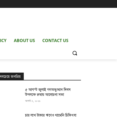
ICY
ABOUT US
CONTACT US
সবচেয়ে জনপ্রিয়
৫ আগস্ট জুলাই গণঅভ্যুত্থান দিবস
উপলক্ষে রুমায় আলোচনা সভা
আগস্ট ৫, ২০২৬
চার লাখ টাকার ঋণেও থামেনি চিকিৎসা