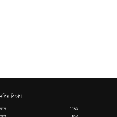
নপ্রিয় বিভাগ
্দরবান
1165
ামাটি
854