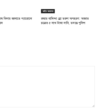
আইন আদালত
শেষ বিদায় জানাতে প্যারোলে
রুমার বাসিন্দা ম্রো তরুণ অপহরণ: অজ্ঞাত
্তান
চক্রের ৫ লাখ টাকা দাবি, তদন্তে পুলিশ