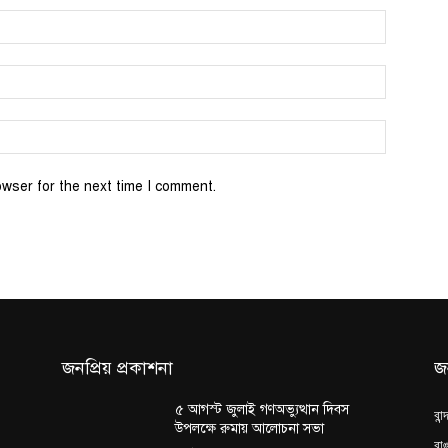
Name:*
Email:*
Website:
owser for the next time I comment.
জনপ্রিয় প্রকাশনা
জ
৫ আগস্ট জুলাই গণঅভ্যুত্থান দিবস
বান
উপলক্ষে রুমায় আলোচনা সভা
রাঙ