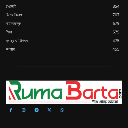
রাঙামাটি
854
বিশেষ বিভাগ
707
লাইফডেস্ক
679
শিক্ষা
575
স্বাস্থ্য ও চিকিৎসা
475
অপরাধ
455