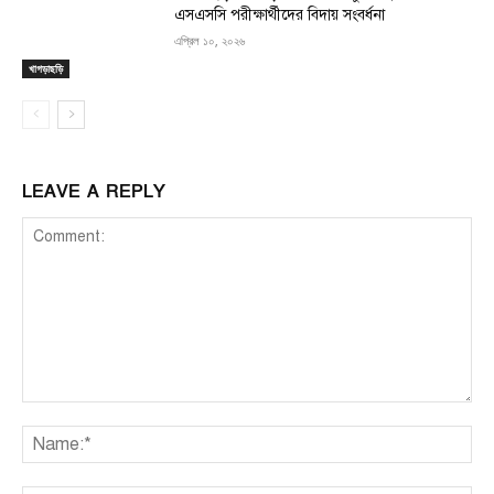
এসএসসি পরীক্ষার্থীদের বিদায় সংবর্ধনা
এপ্রিল ১০, ২০২৬
খাগড়াছড়ি
LEAVE A REPLY
Comment:
Na