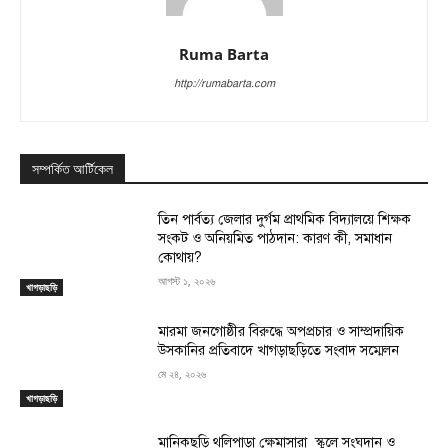
Ruma Barta
http://rumabarta.com
সম্পর্কিত আর্টিকেল
তিন পার্বত্য জেলার দুর্গম প্রাথমিক বিদ্যালয়ে শিক্ষক
সংকট ও অনিয়মিত পাঠদান: কারণ কী, সমাধান
কোথায়?
আগস্ট ১, ২০২৬
খাগড়াছড়ি
মারমা জনগোষ্ঠীর বিরুদ্ধে অপপ্রচার ও সাম্প্রদায়িক
উসকানির প্রতিবাদে খাগড়াছড়িতে সংবাদ সম্মেলন
মে ২৪, ২০২৬
খাগড়াছড়ি
মানিকছড়ি থলিপাড়া ক্ষেমাসারা স্কুলে সংঘদান ও