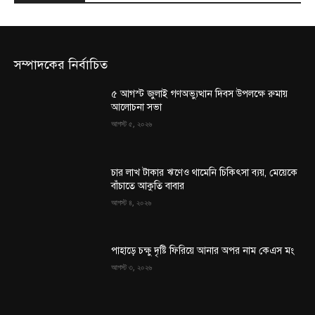
সম্পাদকের নির্বাচিত
৫ আগস্ট জুলাই গণঅভ্যুত্থান দিবস উপলক্ষে রুমায়
আলোচনা সভা
আগস্ট ৫, ২০২৬
চার লাখ টাকার ঋণেও থামেনি চিকিৎসা ব্যয়, মেয়েকে
বাঁচাতে আকুতি বাবার
আগস্ট ৪, ২০২৬
পাহাড়ে চক্ষু দৃষ্টি ফিরিয়ে আনার অপর নাম কেএস মং
আগস্ট ৩, ২০২৬