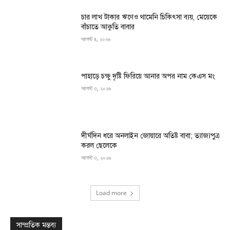
চার লাখ টাকার ঋণেও থামেনি চিকিৎসা ব্যয়, মেয়েকে
বাঁচাতে আকুতি বাবার
আগস্ট ৪, ২০২৬
পাহাড়ে চক্ষু দৃষ্টি ফিরিয়ে আনার অপর নাম কেএস মং
আগস্ট ৩, ২০২৬
দীর্ঘদিন ধরে অনলাইন জোয়ারে অতিষ্ট বাবা; ত্যাজ্যপুত্র
করল ছেলেকে
আগস্ট ৩, ২০২৬
Load more
সাম্প্রতিক মন্তব্য