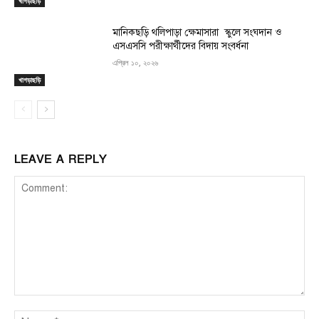
খাগড়াছড়ি
মানিকছড়ি থলিপাড়া ক্ষেমাসারা স্কুলে সংঘদান ও
এসএসসি পরীক্ষার্থীদের বিদায় সংবর্ধনা
এপ্রিল ১০, ২০২৬
খাগড়াছড়ি
LEAVE A REPLY
Comment:
Na