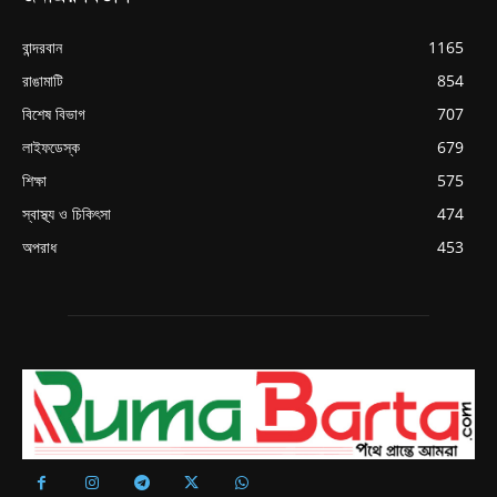
বান্দরবান
1165
রাঙামাটি
854
বিশেষ বিভাগ
707
লাইফডেস্ক
679
শিক্ষা
575
স্বাস্থ্য ও চিকিৎসা
474
অপরাধ
453