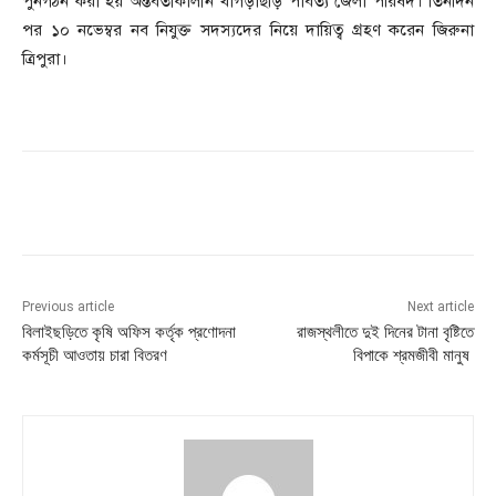
পুনর্গঠন করা হয় অন্তর্বর্তীকালীন খাগড়াছড়ি পার্বত্য জেলা পরিষদ। তিনদিন
পর ১০ নভেম্বর নব নিযুক্ত সদস্যদের নিয়ে দায়িত্ব গ্রহণ করেন জিরুনা
ত্রিপুরা।
Previous article
Next article
বিলাইছড়িতে কৃষি অফিস কর্তৃক প্রণোদনা
রাজস্থলীতে দুই দিনের টানা বৃষ্টিতে
কর্মসূচী আওতায় চারা বিতরণ
বিপাকে শ্রমজীবী মানুষ