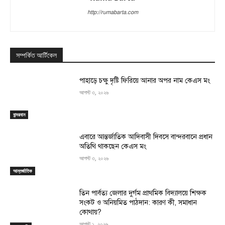
http://rumabarta.com
সম্পর্কিত আর্টিকেল
পাহাড়ে চক্ষু দৃষ্টি ফিরিয়ে আনার অপর নাম কেএস মং
আগস্ট ৩, ২০২৬
বান্দরবান
এবারে আন্তর্জাতিক আদিবাসী দিবসে বান্দরবানে প্রধান
অতিথি থাকছেন কেএস মং
আগস্ট ৩, ২০২৬
আন্তর্জাতিক
তিন পার্বত্য জেলার দুর্গম প্রাথমিক বিদ্যালয়ে শিক্ষক
সংকট ও অনিয়মিত পাঠদান: কারণ কী, সমাধান
কোথায়?
আগস্ট ১, ২০২৬