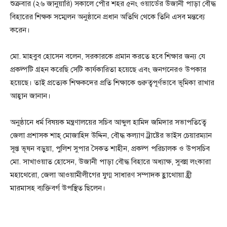
শুক্রবার (২৬ জানুয়ারি) সকালে পৌর শহর ৫নং ওয়ার্ডের উজানী পাড়া বৌদ্ধ
বিহারের শিক্ষক সম্মেলন অনুষ্ঠানে প্রধান অতিথি থেকে তিনি এসব মন্তব্যে
করেন।
মো. মাহবুব হোসেন বলেন, সরকারকে প্রমান করতে হবে শিক্ষার জন্য যে
প্রকল্পটি গ্রহন করেছি সেটি কার্যকারিতা হয়েছে এবং জনগনেরও উপকার
হয়েছে। তাই প্রত্যেক শিক্ষকদের প্রতি শিক্ষাকে গুরুত্বপূর্ণভাবে ভূমিকা রাখার
আহ্বান জানান।
অনুষ্ঠানে ধর্ম বিষয়ক মন্ত্রণালয়ের সচিব আব্দুল হামিদ জমিদার সভাপতিত্বে
জেলা প্রশাসক শাহ্ মোজাহিদ উদ্দিন, বৌদ্ধ কল্যাণ ট্রাষ্টের ভাইস চেয়ারম্যান
সূপ্ত ভূষন বড়ুয়া, পুলিশ সুপার সৈকত শাহীন, প্রকল্প পরিচালক ও উপসচিব
মো. সাখাওয়াত হোসেন, উজানী পাড়া বৌদ্ধ বিহারে অধ্যাক্ষ, সুবন্ন লংকারা
মহাথেরো, জেলা আওয়ামীলীগের যুগ্ম সাধারণ সম্পাদক হ্লাথোয়া হ্রী
মারমাসহ ব্যক্তিবর্গ উপস্থিত ছিলেন।