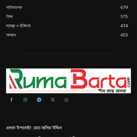
লাইফডেস্ক
679
শিক্ষা
575
স্বাস্থ্য ও চিকিৎসা
474
অপরাধ
453
প্রধান উপদেষ্টা: মোঃ জসিম উদ্দিন