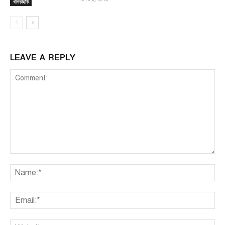
খাগড়াছড়ি
LEAVE A REPLY
Comment:
Na
Ema
We