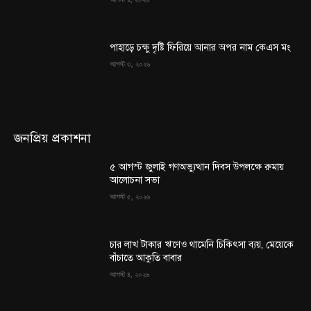
পাহাড়ে চক্ষু দৃষ্টি ফিরিয়ে আনার অপর নাম কেএস মং
আগস্ট ৩, ২০২৬
জনপ্রিয় প্রকাশনা
৫ আগস্ট জুলাই গণঅভ্যুত্থান দিবস উপলক্ষে রুমায়
আলোচনা সভা
আগস্ট ৫, ২০২৬
চার লাখ টাকার ঋণেও থামেনি চিকিৎসা ব্যয়, মেয়েকে
বাঁচাতে আকুতি বাবার
আগস্ট ৪, ২০২৬