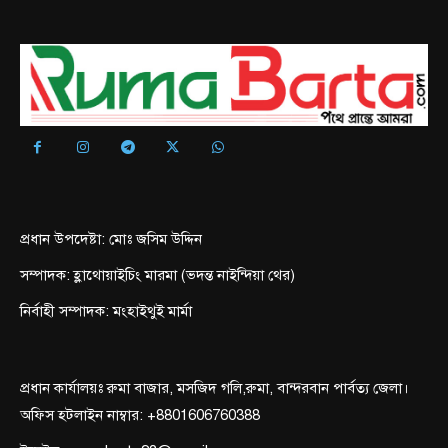
প্রধান উপদেষ্টা: মোঃ জসিম উদ্দিন
সম্পাদক: হ্লাথোয়াইচিং মারমা (ভদন্ত নাইন্দিয়া থের)
নির্বাহী সম্পাদক: মংহাইথুই মার্মা
প্রধান কার্যালয়ঃ রুমা বাজার, মসজিদ গলি,রুমা, বান্দরবান পার্বত্য জেলা।
অফিস হটলাইন নাম্বার: +8801606760388