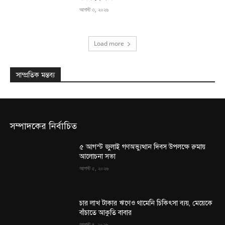
আগস্ট ৩, ২০২৬
Load more
সাম্প্রতিক মন্তব্য
সম্পাদকের নির্বাচিত
৫ আগস্ট জুলাই গণঅভ্যুত্থান দিবস উপলক্ষে রুমায়
আলোচনা সভা
আগস্ট ৫, ২০২৬
চার লাখ টাকার ঋণেও থামেনি চিকিৎসা ব্যয়, মেয়েকে
বাঁচাতে আকুতি বাবার
আগস্ট ৪, ২০২৬