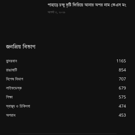
পাহাড়ে চক্ষু দৃষ্টি ফিরিয়ে আনার অপর নাম কেএস মং
আগস্ট ৩, ২০২৬
জনপ্রিয় বিভাগ
বান্দরবান
1165
রাঙামাটি
854
বিশেষ বিভাগ
707
লাইফডেস্ক
679
শিক্ষা
575
স্বাস্থ্য ও চিকিৎসা
474
অপরাধ
453