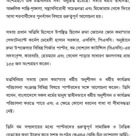
অংশগ্রহণে এক মতবিনিময় সভা অনুষ্ঠিত হয়েছে। সভায় ধর্মীয় স্বাধীনতা,
আঞ্চলিক শান্তি-শৃঙ্খলা, সন্ত্রাসবিরোধী সচেতনতা এবং মিজোরাম থেকে ফিরে
আসা শরণার্থীদের পুনর্বাসন বিষয়ে গুরুত্বপূর্ণ আলোচনা হয়।
সভায় প্রধান অতিথি হিসেবে উপস্থিত ছিলেন রুমা জোনের জোন কমান্ডার
লেফটেন্যান্ট কর্নেল মেহেদী হাসান সরকার, এসবিপি, পিএসসি। অনুষ্ঠানে
রুমা উপজেলার বিভিন্ন গির্জার পাস্টর, বম সোশ্যাল কাউন্সিল (বিএসসি)-এর
সদস্যবৃন্দ, কারবারি, হেডম্যান এবং বেথেল পাড়ার সাধারণ জনগণসহ প্রায়
১৫৫ জন অংশগ্রহণ করেন।
মতবিনিময় সভায় জোন কমান্ডার ধর্মীয় অনুশীলন ও ধর্মীয় কার্যক্রম
পরিচালনা সংক্রান্ত বিভিন্ন বিষয়ে পাস্টরদের সঙ্গে আলোচনা করেন। তিনি
বলেন, বাংলাদেশে সকল ধর্মের মানুষ স্বাধীনভাবে ধর্মীয় অনুশীলন ও কার্যক্রম
পরিচালনা করতে পারে এবং এ ক্ষেত্রে কোনো ধরনের বাধা বা সীমাবদ্ধতা
নেই।
তিনি বম সম্প্রদায়ের মধ্যে পাস্টরদের গুরুত্বপূর্ণ সামাজিক ও নৈতিক
নেতৃত্বের কথা উল্লেখ করে সশস্ত্র সংগঠন কেএনএ (কুকি-চিন ন্যাশনাল আর্মি)-