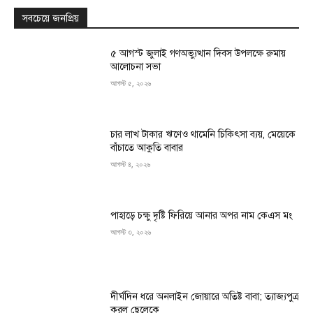
সবচেয়ে জনপ্রিয়
৫ আগস্ট জুলাই গণঅভ্যুত্থান দিবস উপলক্ষে রুমায়
আলোচনা সভা
আগস্ট ৫, ২০২৬
চার লাখ টাকার ঋণেও থামেনি চিকিৎসা ব্যয়, মেয়েকে
বাঁচাতে আকুতি বাবার
আগস্ট ৪, ২০২৬
পাহাড়ে চক্ষু দৃষ্টি ফিরিয়ে আনার অপর নাম কেএস মং
আগস্ট ৩, ২০২৬
দীর্ঘদিন ধরে অনলাইন জোয়ারে অতিষ্ট বাবা; ত্যাজ্যপুত্র
করল ছেলেকে