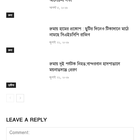
আলোচনা সভা
আগস্ট ৫, ২০২৬
রুমা
রুমায় হামের প্রকোপ : ছুটির দিনেও টিকাদানে মাঠে
নামছে সিএইচসিপি রাজিব
জুলাই ৩১, ২০২৬
রুমা
রুমায় দুই পর্যটক নিহত;বান্দরবান হাসপাতালে
ময়নাতদন্তে প্রেরণ
জুলাই ৩১, ২০২৬
দুর্ঘটনা
LEAVE A REPLY