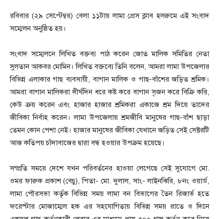
রবিবার (২৯ সেপ্টেম্বর) বেলা ১১টায় লামা প্রেস ক্লাব হলরুমে এই সংবাদ
সম্মেলন অনুষ্ঠিত হয়।
সংবাদ সম্মেলনে লিখিত বক্তব্য পাঠ করেন জোত মালিক সমিতির নেতা
সুলতান আকবর মোমিন। লিখিত বক্তব্যে তিনি বলেন, আমরা লামা উপজেলার
বিভিন্ন এলাকার গাছ ব্যবসায়ী, বাগান মালিক ও গাছ-বাঁশের জড়িত শ্রমিক।
আমরা বাগান মালিকরা দীর্ঘদিন ধরে কষ্ট করে বাগান সৃজন করে বিক্রি করি,
কেউ ক্রয় করেন এবং হাজার হাজার শ্রমিকরা একাজে শ্রম দিয়ে তাদের
জীবিকা নির্বাহ করেন। লামা উপজেলায় শ্রমজীবি মানুষের গাছ-বাঁশ ছাড়া
তেমন কোন পেশা নেই। হাজার মানুষের জীবিকা যেখানে জড়িত সেই সেক্টরটি
আজ কতিপয় চাঁদাবাজের দ্বারা বন্ধ হওয়ার উপক্রম হয়েছে।
সম্প্রতি সময়ে দেশে যখন পরিবর্তনের হাওয়া লেগেছে সেই সুযোগে মো.
ওমর ফারুক প্রকাশ (বেচু), পিতা- মো. দুলাল, সাং- লাইনঝিরি, ৮নং ওয়ার্ড,
লামা পৌরসভা কর্তৃক বিভিন্ন সময় লামা বন বিভাগের তৈন রিজার্ভ হতে
ফরেস্টার মোজাম্মেল হক এর সহযোগিতায় বিভিন্ন সময় রাতে ও দিনে