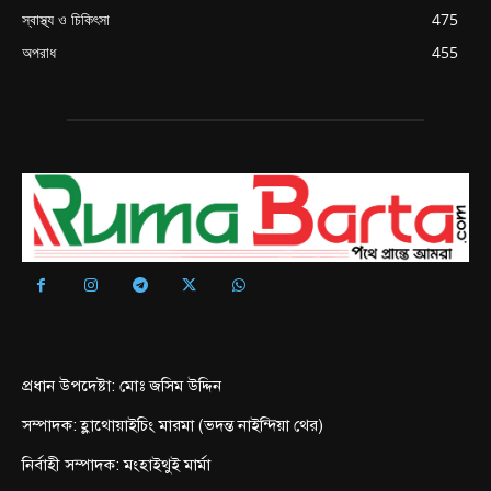
স্বাস্থ্য ও চিকিৎসা
475
অপরাধ
455
প্রধান উপদেষ্টা: মোঃ জসিম উদ্দিন
সম্পাদক: হ্লাথোয়াইচিং মারমা (ভদন্ত নাইন্দিয়া থের)
নির্বাহী সম্পাদক: মংহাইথুই মার্মা