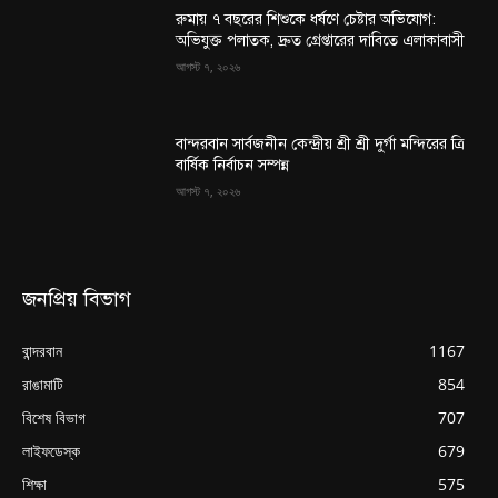
রুমায় ৭ বছরের শিশুকে ধর্ষণে চেষ্টার অভিযোগ:
অভিযুক্ত পলাতক, দ্রুত গ্রেপ্তারের দাবিতে এলাকাবাসী
আগস্ট ৭, ২০২৬
বান্দরবান সার্বজনীন কেন্দ্রীয় শ্রী শ্রী দুর্গা মন্দিরের ত্রি
বার্ষিক নির্বাচন সম্পন্ন
আগস্ট ৭, ২০২৬
জনপ্রিয় বিভাগ
বান্দরবান
1167
রাঙামাটি
854
বিশেষ বিভাগ
707
লাইফডেস্ক
679
শিক্ষা
575