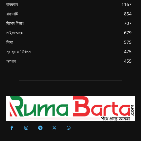
বান্দরবান
1167
রাঙামাটি
854
বিশেষ বিভাগ
707
লাইফডেস্ক
679
শিক্ষা
575
স্বাস্থ্য ও চিকিৎসা
475
অপরাধ
455