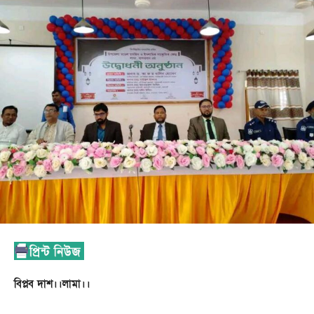
বিপ্লব দাশ।।লামা।।