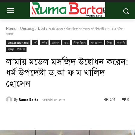
Home
Uncategorized
লামায় মডেল মসজিদ উদ্বোধন করেন: ধর্ম উপদেষ্টা ড.আ ফ ম খালিদ
হোসেন
Uncategorized
ধর্ম
পর্যটন
বান্দরবান
লামা
বিশেষ বিভাগ
লাইফডেস্ক
শিক্ষা
সংস্কৃতি
স্বাস্থ্য ও চিকিৎসা
লামায় মডেল মসজিদ উদ্বোধন করেন:
ধর্ম উপদেষ্টা ড.আ ফ ম খালিদ
হোসেন
By
Ruma Barta
ফেব্রুয়ারি ২৩, ২০২৫
244
0