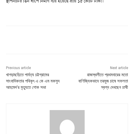
স্থাপনাটির তিন ধাপে নির্মাণ ব্যয় হয়েছে প্রায় ১৫ কোটি টাকা।
Previous article
Next article
খাগড়াছড়িতে পার্বত্য চট্টগ্রামের
রাজস্থলীতে প্রথমবারের মতো
সাংবাদিকতার পথিকৃৎ এ কে এম মকসুদ
বাণিজ্যিকভাবে তরমুজ চাষে সফলতা
আহমেদ’র মৃত্যুতে শোক সভা
স্বপ্ন দেখছেন চাষী