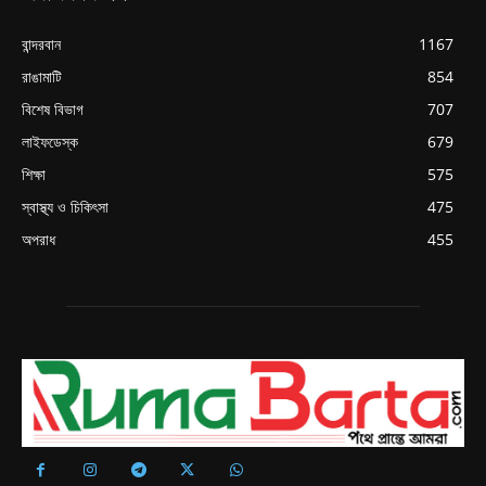
বান্দরবান
1167
রাঙামাটি
854
বিশেষ বিভাগ
707
লাইফডেস্ক
679
শিক্ষা
575
স্বাস্থ্য ও চিকিৎসা
475
অপরাধ
455