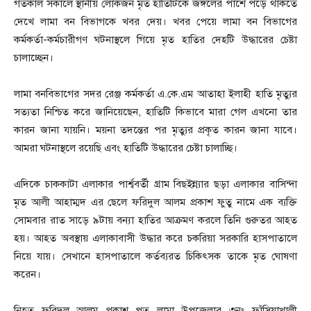
গতকাল সকালে স্থানীয় লোকজন মৃত হাতিটিকে জঙ্গলের পাশে পড়ে থাকতে
দেখে লামা বন বিভাগকে খবর দেয়। খবর পেয়ে লামা বন বিভাগের
কর্মকর্তা-কর্মচারীগণ ঘটনাস্থলে গিয়ে মৃত হাতির দেহটি উদ্ধারের চেষ্টা
চালাচ্ছেন।
লামা বনবিভাগের সদর রেঞ্জ কর্মকর্তা এ.কে.এম আতাহা ইলাহী হাতি মৃত্যুর
সত্যতা নিশ্চিত করে জানিয়েছেন, হাতিটি কিভাবে মারা গেল এখনো তার
কারন জানা যায়নি। ময়না তদন্তের পর মৃত্যুর প্রকৃত কারন জানা যাবে।
আমরা ঘটনাস্থলে রয়েছি এবং হাতিটি উদ্ধারের চেষ্টা চালাচ্ছি।
এদিকে চাককাটা এলাকার পার্শ্ববর্তী গ্রাম বিছইন্ন্যার ছড়া এলাকার বাসিন্দা
মৃত আলী আহাম্মদ এর ছেলে ফরিদুল আলম প্রকাশ ফুতু নামে এক ব্যক্তি
সোমবার রাত সাড়ে ৯টায় বন্যা হাতির আক্রমণ করলে তিনি গুরুতর আহত
হয়। আহত অবস্থায় এলাকাবাসী উদ্ধার করে চকরিয়া সরকারি হাসপাতালে
নিয়ে যায়। সেখানে হাসপাতালে কর্তব্যরত চিকিৎসক তাকে মৃত ঘোষণা
করেন।
নিহত ফরিদুল আলম প্রকাশ পুতু লামা উপজেলার ৩নং ফাঁসিয়াখালী