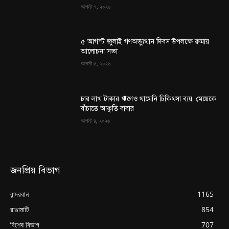
আগস্ট ৭, ২০২৬
৫ আগস্ট জুলাই গণঅভ্যুত্থান দিবস উপলক্ষে রুমায়
আলোচনা সভা
আগস্ট ৫, ২০২৬
চার লাখ টাকার ঋণেও থামেনি চিকিৎসা ব্যয়, মেয়েকে
বাঁচাতে আকুতি বাবার
আগস্ট ৪, ২০২৬
জনপ্রিয় বিভাগ
বান্দরবান
1165
রাঙামাটি
854
বিশেষ বিভাগ
707