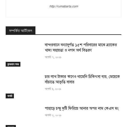
http://rumabarta.com
সম্পর্কিত আর্টিকেল
বান্দরবানে বন্যাদুর্গত ১৫শ পরিবারের মাঝে ব্র্যাকের
খাদ্য সহায়তা ও নগদ অর্থ বিতরণ
আগস্ট ৭, ২০২৬
বান্দরবান সদর
চার লাখ টাকার ঋণেও থামেনি চিকিৎসা ব্যয়, মেয়েকে
বাঁচাতে আকুতি বাবার
আগস্ট ৪, ২০২৬
থানচি
পাহাড়ে চক্ষু দৃষ্টি ফিরিয়ে আনার অপর নাম কেএস মং
আগস্ট ৩, ২০২৬