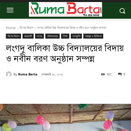
Home
বিশেষ বিভাগ
লংগদু বালিকা উচ্চ বিদ্যালয়ের বিদায় ও নবীন বরণ অনুষ্ঠান সম্পন্ন
বিশেষ বিভাগ
রাঙামাটি
লংগদু
লাইফডেস্ক
শিক্ষা
সংস্কৃতি
স্বাস্থ্য ও চিকিৎসা
লংগদু বালিকা উচ্চ বিদ্যালয়ের বিদায়
ও নবীন বরণ অনুষ্ঠান সম্পন্ন
By
Ruma Barta
ফেব্রুয়ারি ২৮, ২০২৫
161
0