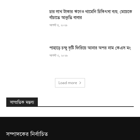
চার লাখ টাকার ঋণেও থামেনি চিকিৎসা ব্যয়, মেয়েকে
বাঁচাতে আকুতি বাবার
আগস্ট ৪, ২০২৬
পাহাড়ে চক্ষু দৃষ্টি ফিরিয়ে আনার অপর নাম কেএস মং
আগস্ট ৩, ২০২৬
Load more
সাম্প্রতিক মন্তব্য
সম্পাদকের নির্বাচিত