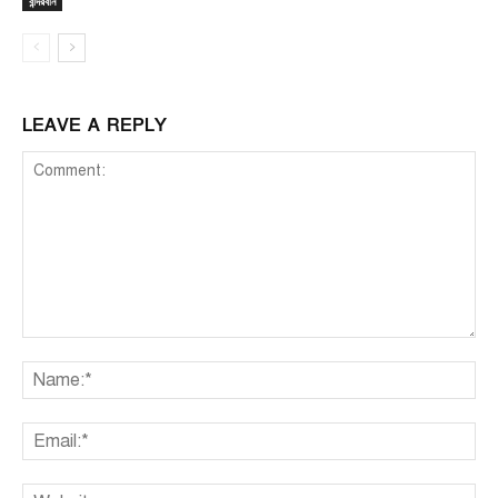
বান্দরবান
LEAVE A REPLY
Comment:
Na
Ema
We