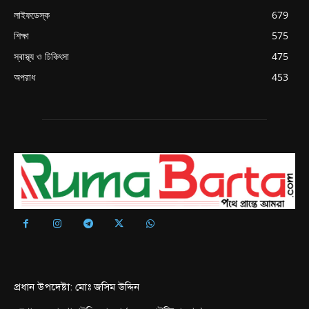
লাইফডেস্ক
679
শিক্ষা
575
স্বাস্থ্য ও চিকিৎসা
475
অপরাধ
453
প্রধান উপদেষ্টা: মোঃ জসিম উদ্দিন