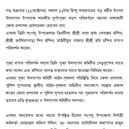
গত শুক্রবার (১১অক্টোবর) সকাল ১১টায় হিন্দু সম্প্রদায়ের বড় ধর্মীয় উৎসব
উদযাপন উপলক্ষে শারদীয় দুর্গাপূজা মণ্ডপ পরিদর্শনে আসেন রাঙ্গামাটি
জেলা প্রশাসক মোশাররফ হোসেন খান,
এসময় তিনি লংগদু উপজেলার তিনটিলা শ্রীশ্রী রাধা কৃষ্ণ সেবাশ্রম মন্দির,
শ্রীশ্রী জালিয়াপাড়া শিব মন্দির, মাইনীমুখ বাজার শ্রীশ্রী হরি মন্দির মন্ডপ
পরিদর্শন করেন।
পূজা মন্ডব পরিদর্শন কালে তিনি পূজা উদযাপন কমিটির নেতৃবৃন্দের সাথে
কথা বলেন এবং মন্দিরে আগত ভক্তদের সাথে শুভেচ্ছা বিনিময় করেন।
এসময় পূজা উদযাপন কমিটি আইন-শৃঙ্খলা পরিস্থিতি নিয়ে জেলা প্রশাসক,
পুলিশ সুপারসহ স্থানীয় আইন-শৃঙ্খলা বাহিনীর পদক্ষেপে সন্তোষ প্রকাশ
করেন জেলা প্রশাসক ও পুলিশ সুপার মহোদয় গন পূজামন্ড পরিদর্শন করায়
তাদের প্রতি কৃতজ্ঞতা ও উদযাপন কমিটির সদসরা।
এসময় অন্যাদের মধ্যে আরো উপস্থিত ছিলেন লংগদু উপজেলা নির্বাহী
কর্মকর্তা মোহাম্মদ কফিল উদ্দিন, ৩৮ আনসার ব্যাটালিযন কমান্ডার মামুন