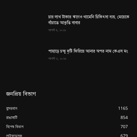
চার লাখ টাকার ঋণেও থামেনি চিকিৎসা ব্যয়, মেয়েকে
বাঁচাতে আকুতি বাবার
আগস্ট ৪, ২০২৬
পাহাড়ে চক্ষু দৃষ্টি ফিরিয়ে আনার অপর নাম কেএস মং
আগস্ট ৩, ২০২৬
জনপ্রিয় বিভাগ
বান্দরবান
1165
রাঙামাটি
854
বিশেষ বিভাগ
707
লাইফডেস্ক
679