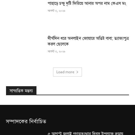
পাহাড়ে চক্ষু দৃষ্টি ফিরিয়ে আনার অপর নাম কেএস মং
আগস্ট ৩, ২০২৬
দীর্ঘদিন ধরে অনলাইন জোয়ারে অতিষ্ট বাবা; ত্যাজ্যপুত্র
করল ছেলেকে
আগস্ট ৩, ২০২৬
Load more
সাম্প্রতিক মন্তব্য
সম্পাদকের নির্বাচিত
৫ আগস্ট জুলাই গণঅভ্যুত্থান দিবস উপলক্ষে রুমায়