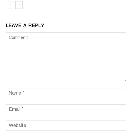
LEAVE A REPLY
Comment:
Na
Ema
We