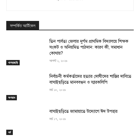
সম্পর্কিত আর্টিকেল
তিন পার্বত্য জেলার দুর্গম প্রাথমিক বিদ্যালয়ে শিক্ষক
সংকট ও অনিয়মিত পাঠদান: কারণ কী, সমাধান
কোথায়?
আগস্ট ১, ২০২৬
খাগড়াছড়ি
নির্বাচনী কর্মকর্তাদের হত্যার দোষীদের শাস্তির দাবিতে
বাঘাইছড়িতে মানববন্ধন ও স্মারকলিপি
মার্চ ১৮, ২০২৬
অপরাধ
বাঘাইছড়িতে জামায়াতে উদ্যোগে ঈদ উপহার
মার্চ ১৭, ২০২৬
ধর্ম