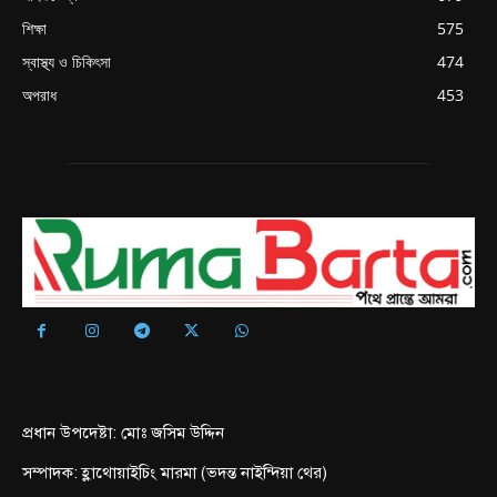
শিক্ষা
575
স্বাস্থ্য ও চিকিৎসা
474
অপরাধ
453
প্রধান উপদেষ্টা: মোঃ জসিম উদ্দিন
সম্পাদক: হ্লাথোয়াইচিং মারমা (ভদন্ত নাইন্দিয়া থের)