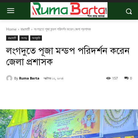
Home
রাঙামাটি
লংগদুতে পূজা মন্ডপ পরিদর্শন করেন জেলা প্রশাসক
রাঙামাটি
লংগদু
সংস্কৃতি
লংগদুতে পূজা মন্ডপ পরিদর্শন করেন
জেলা প্রশাসক
By
Ruma Barta
অক্টোবর ১২, ২০২৪
157
0