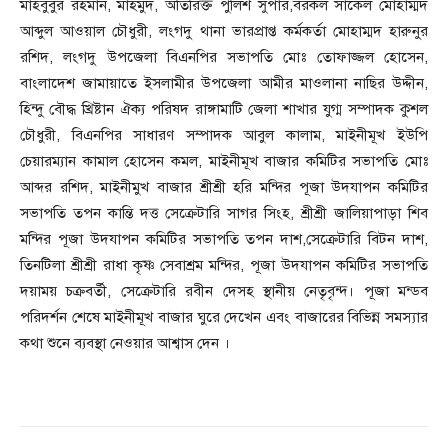
মাহবুবুর রহমান, মাহমুদ, অতিরিক্ত পুলিশ সুপার,বরকল সার্কেল মোহাম্মদ
আব্দুল আওয়াল চৌধুরী, লংগদু থানা ভারপ্রাপ্ত কর্মকর্তা মোহাম্মদ হারুনুর
রশিদ, লংগদু উপজেলা বিএনপির সভাপতি মোঃ তোফাজ্জল হোসেন,
বাংলাদেশ জামায়াতে ইসলামীর উপজেলা আমীর মাওলানা নাছির উদ্দীন,
হিন্দু বৌদ্ধ খ্রিষ্টান ঐক্য পরিষদ রাঙ্গামাটি জেলা শাখার যুগ্ম সম্পাদক কুশল
চৌধুরী, বিএনপির সাধারণ সম্পাদক আবুল কালাম, মাইনীমূখ ইউপি
চেয়ারম্যান কামাল হোসেন কমল, মাইনীমূখ বাজার কমিটির সভাপতি মোঃ
আব্দর রশিদ, মাইনীমুখ বাজার শ্রীশ্রী হরি মন্দির পূজা উদযাপন কমিটির
সভাপতি তপন কান্তি দত্ত সেক্রেটারি সাগর সিংহ, শ্রীশ্রী জালিয়াপাড়া শিব
মন্দির পূজা উদযাপন কমিটির সভাপতি তপন দাশ,সেক্রেটারি বিটন দাশ,
তিনটিলা শ্রীশ্রী রাধা কৃষ্ণ সেবাশ্রম মন্দির, পূজা উদযাপন কমিটির সভাপতি
দয়াময় চক্রবর্তী, সেক্রেটারি রবীন দেসহ স্থানীয় নেতৃবৃন্দ। পূজা মন্ডব
পরিদর্শন শেষে মাইনীমূখ বাজার ঘুরে দেখেন এবং বাজারের বিভিন্ন সমস্যার
কথা শুনে ব্যবস্থা নেওয়ার আশ্বাস দেন ।