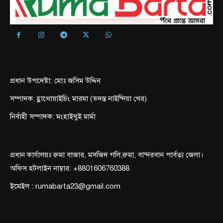
প্রধান উপদেষ্টা: মোঃ জসিম উদ্দিন
সম্পাদক: হ্লাথোয়াইচিং মারমা (ভদন্ত নাইন্দিয়া থের)
নির্বাহী সম্পাদক: মংহাইথুই মার্মা
প্রধান কার্যালয়ঃ রুমা বাজার, মসজিদ গলি,রুমা, বান্দরবান পার্বত্য জেলা।
অফিস হটলাইন নাম্বার: +8801606760388
ইমেইল : rumabarta23@gmail.com