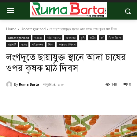
Home
Uncategorized
লংগদুতে ছায়াযুক্ত স্থানে আদা চাষের ওপর কৃষক মাঠ দিবস
Uncategorized
অন্যান্য
আইন আদালত
আবাহাওয়া
কৃষি
জাতীয়
ধর্ম
বিশেষ বিভাগ
রাঙামাটি
লংগদু
লাইফডেস্ক
শিক্ষা
স্বাস্থ্য ও চিকিৎসা
লংগদুতে ছায়াযুক্ত স্থানে আদা চাষের
ওপর কৃষক মাঠ দিবস
By
Ruma Barta
জানুয়ারি ১৪, ২০২৫
148
0