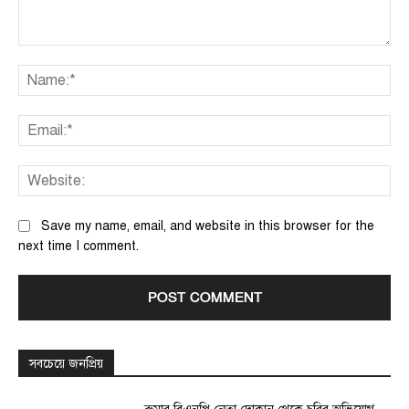
Comment:
Na
Ema
We
Save my name, email, and website in this browser for the
next time I comment.
সবচেয়ে জনপ্রিয়