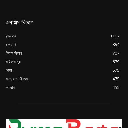
জনপ্রিয় বিভাগ
বান্দরবান
1167
রাঙামাটি
854
বিশেষ বিভাগ
707
লাইফডেস্ক
679
শিক্ষা
575
স্বাস্থ্য ও চিকিৎসা
475
অপরাধ
455