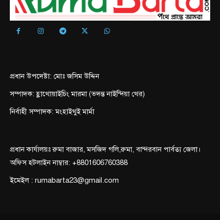
প্রধান উপদেষ্টা: মোঃ জসিম উদ্দিন
সম্পাদক: হ্লাথোয়াইচিং মারমা (ভদন্ত নাইন্দিয়া থের)
নির্বাহী সম্পাদক: মংহাইথুই মার্মা
প্রধান কার্যালয়ঃ রুমা বাজার, মসজিদ গলি,রুমা, বান্দরবান পার্বত্য জেলা।
অফিস হটলাইন নাম্বার: +8801606760388
ইমেইল : rumabarta23@gmail.com