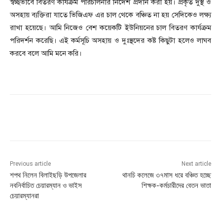
স্বচ্ছভাবে বিতরণ কার্যক্রম পরিচালনার নির্দেশ প্রদান করা হয়। প্রকৃত দুস্থ ও
অসহায় ব্যক্তিরা যাতে ভিজিএফ এর চাল থেকে বঞ্চিত না হয় সেদিকেও লক্ষ্য
রাখা হয়েছে। আমি নিজেও বেশ কয়েকটি ইউনিয়নের চাল বিতরণ কার্যক্রম
পরিদর্শন করেছি। এই কর্মসূচি অসহায় ও দুঃস্থদের কষ্ট কিছুটা হলেও লাঘব
করবে বলে আমি মনে করি।
Previous article
Next article
শপথ নিলেন বিলাইছড়ি উপজেলার
থানচি কলেজে ৩৭মাস ধরে বঞ্চিত হচ্ছে
নবনির্বাচিত চেয়ারম্যান ও ভাইস
শিক্ষক-কর্মচারীদের বেতন ভাতা
চেয়ারম্যানরা