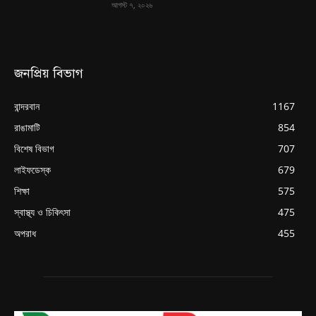
আগস্ট ৭, ২০২৬
জনপ্রিয় বিভাগ
বান্দরবান
1167
রাঙামাটি
854
বিশেষ বিভাগ
707
লাইফডেস্ক
679
শিক্ষা
575
স্বাস্থ্য ও চিকিৎসা
475
অপরাধ
455