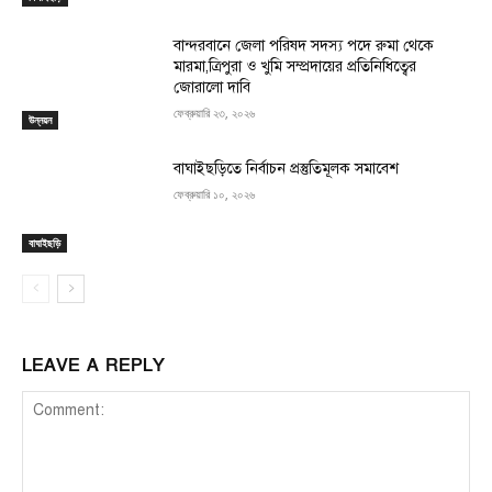
বান্দরবানে জেলা পরিষদ সদস্য পদে রুমা থেকে
মারমা,ত্রিপুরা ও খুমি সম্প্রদায়ের প্রতিনিধিত্বের
জোরালো দাবি
ফেব্রুয়ারি ২৩, ২০২৬
উন্নয়ন
বাঘাইছড়িতে নির্বাচন প্রস্তুতিমূলক সমাবেশ
ফেব্রুয়ারি ১০, ২০২৬
বাঘাইছড়ি
LEAVE A REPLY