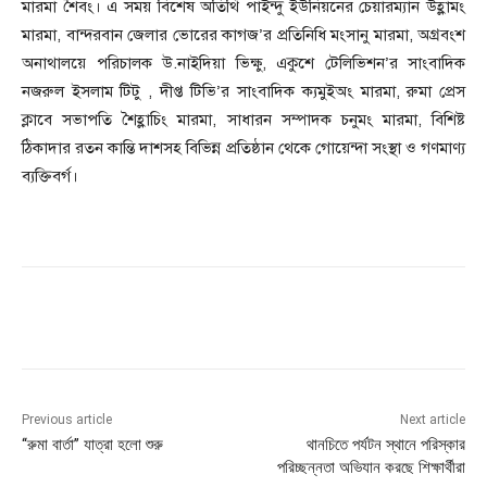
মারমা শৈবং। এ সময় বিশেষ অতিথি পাইন্দু ইউনিয়নের চেয়ারম্যান উহ্লামং
মারমা, বান্দরবান জেলার ভোরের কাগজ’র প্রতিনিধি মংসানু মারমা, অগ্রবংশ
অনাথালয়ে পরিচালক উ.নাইদিয়া ভিক্ষু, একুশে টেলিভিশন’র সাংবাদিক
নজরুল ইসলাম টিটু , দীপ্ত টিভি’র সাংবাদিক ক্যমুইঅং মারমা, রুমা প্রেস
ক্লাবে সভাপতি শৈহ্লাচিং মারমা, সাধারন সম্পাদক চনুমং মারমা, বিশিষ্ট
ঠিকাদার রতন কান্তি দাশসহ বিভিন্ন প্রতিষ্ঠান থেকে গোয়েন্দা সংস্থা ও গণমাণ্য
ব্যক্তিবর্গ।
Previous article
Next article
‘‘রুমা বার্তা’’ যাত্রা হলো শুরু
থানচিতে পর্যটন স্থানে পরিস্কার
পরিচ্ছন্নতা অভিযান করছে শিক্ষার্থীরা