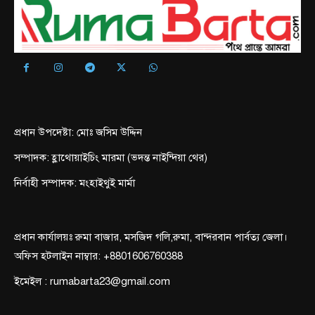
প্রধান উপদেষ্টা: মোঃ জসিম উদ্দিন
সম্পাদক: হ্লাথোয়াইচিং মারমা (ভদন্ত নাইন্দিয়া থের)
নির্বাহী সম্পাদক: মংহাইথুই মার্মা
প্রধান কার্যালয়ঃ রুমা বাজার, মসজিদ গলি,রুমা, বান্দরবান পার্বত্য জেলা।
অফিস হটলাইন নাম্বার: +8801606760388
ইমেইল : rumabarta23@gmail.com