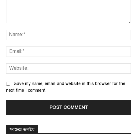
Comment:
Na
Ema
We
Save my name, email, and website in this browser for the
next time I comment.
সবচেয়ে জনপ্রিয়