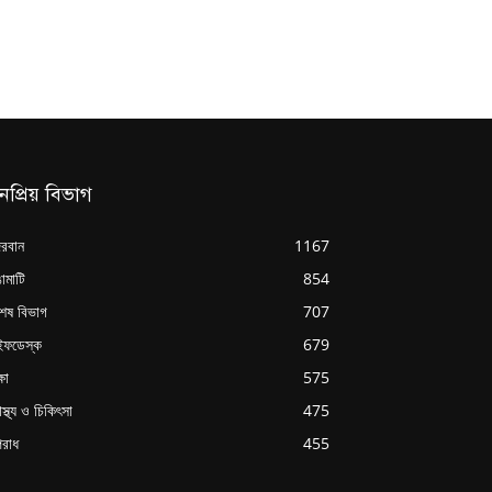
নপ্রিয় বিভাগ
্দরবান
1167
ামাটি
854
শেষ বিভাগ
707
ইফডেস্ক
679
্ষা
575
াস্থ্য ও চিকিৎসা
475
রাধ
455