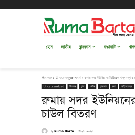
হোম
জাতীয়
বান্দরবান
রাঙামাটি
খাগ
Home
Uncategorized
রুমায় সদর ইউনিয়নের ভিজিএফ খাদ্যশস্য'র 
Uncategorized
উন্নয়ন
কৃষি
পর্যটন
বান্দরবান
রুমা
লাইফডেস্ক
রুমায় সদর ইউনিয়নের
চাউল বিতরণ
By
Ruma Barta
মে ২৭, ২০২৫