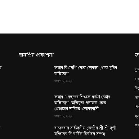
জনপ্রিয় প্রকাশনা
জ
র
রুমার বিএনপি নেতা দোকান থেকে চুরির
বান
অভিযোগ
রাঙ
আগস্ট ৭, ২০২৬
বি
লা
রুমায় ৭ বছরের শিশুকে ধর্ষণে চেষ্টার
অভিযোগ: অভিযুক্ত পলাতক, দ্রুত
শিক
গ্রেপ্তারের দাবিতে এলাকাবাসী
স্ব
আগস্ট ৭, ২০২৬
অপ
া
বান্দরবান সার্বজনীন কেন্দ্রীয় শ্রী শ্রী দুর্গা
মন্দিরের ত্রি বার্ষিক নির্বাচন সম্পন্ন