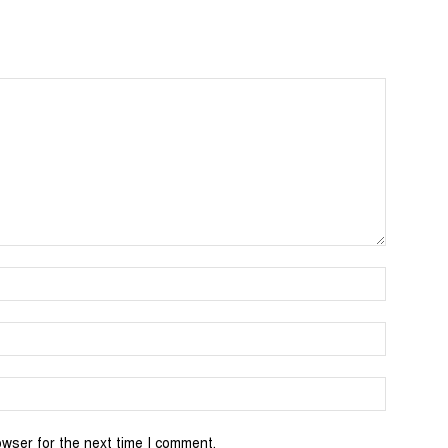
Name:*
Email:*
Website:
owser for the next time I comment.