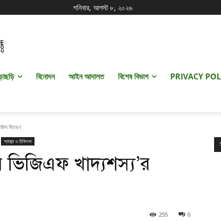
শনিবার, আগস্ট ৮, ২০২৬
ড়াছড়ি
বিনোদন
আইন আদালত
বিশেষ বিভাগ
PRIVACY POL
চাউল বিতরণ
স্বাস্থ্য ও চিকিৎসা
 ভিজিএফ খাদ্যশস্য’র
255
0