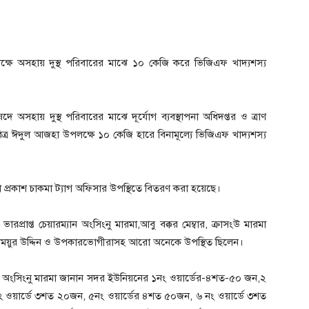
্ষে অসহায় দুস্থ পরিবারের মাঝে ১০ কেজি করে ভিজিএফ খাদ্যশস্য
অসহায় দুস্থ পরিবারের মাঝে দূর্যোগ ব্যবস্থাপনা অধিদপ্তর ও ত্রাণ
পবিত্র ঈদুল আজহা উপলক্ষে ১০ কেজি হারে বিনামূল্যে ভিজিএফ খাদ্যশস্য
তা প্রকাশ চাকমা ট্যাগ অফিসার উপস্থিতে বিতরণ করা হয়েছে।
্রাপ্ত চেয়ারম্যান অংসিংনু মারমা,আবু বক্কর মেম্বার, ক্রাসংউ মারমা
া, মোঃ ময়ুর উদ্দিন ও উপকারভোগীরাসহ আরো অনেকে উপস্থিত ছিলেন।
ান অংসিংনু মারমা জানান সদর ইউনিয়নের ১নং ওয়ার্ডের-৪শত-৫০ জন,২
ং ওয়ার্ডে ৩শত ২০জন, ৫নং ওয়ার্ডের ৪শত ৫০জন, ৬ নং ওয়ার্ডে ৩শত