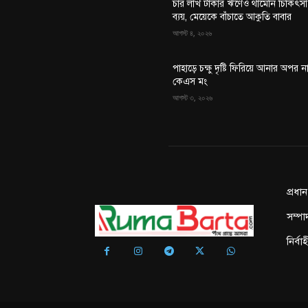
চার লাখ টাকার ঋণেও থামেনি চিকিৎসা
ব্যয়, মেয়েকে বাঁচাতে আকুতি বাবার
আগস্ট ৪, ২০২৬
পাহাড়ে চক্ষু দৃষ্টি ফিরিয়ে আনার অপর ন
কেএস মং
আগস্ট ৩, ২০২৬
প্রধা
সম্পা
নির্ব