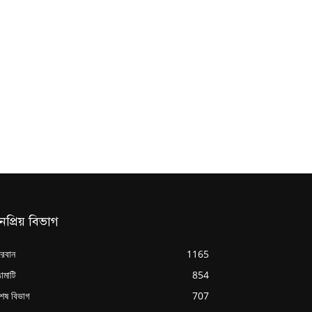
নপ্রিয় বিভাগ
্দরবান
1165
ামাটি
854
শেষ বিভাগ
707