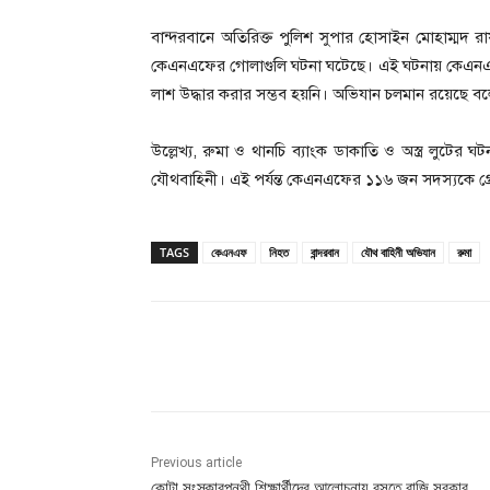
বান্দরবানে অতিরিক্ত পুলিশ সুপার হোসাইন মোহাম্মদ 
কেএনএফের গোলাগুলি ঘটনা ঘটেছে। এই ঘটনায় কেএনএফের
লাশ উদ্ধার করার সম্ভব হয়নি। অভিযান চলমান রয়েছে বল
উল্লেখ্য, রুমা ও থানচি ব্যাংক ডাকাতি ও অস্ত্র লুটের 
যৌথবাহিনী। এই পর্যন্ত কেএনএফের ১১৬ জন সদস্যকে গ্র
TAGS
কেএনএফ
নিহত
বান্দরবান
যৌথ বাহিনী অভিযান
রুমা
Share
Previous article
কোটা সংস্কারপন্থী শিক্ষার্থীদের আলোচনায় বসতে রাজি সরকার