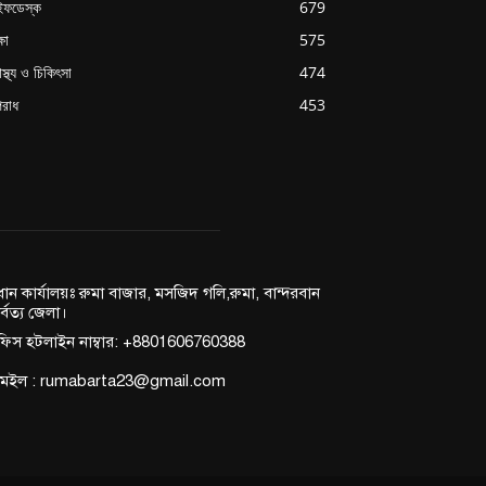
ইফডেস্ক
679
্ষা
575
াস্থ্য ও চিকিৎসা
474
রাধ
453
রধান কার্যালয়ঃ রুমা বাজার, মসজিদ গলি,রুমা, বান্দরবান
র্বত্য জেলা।
িস হটলাইন নাম্বার: +8801606760388
মেইল : rumabarta23@gmail.com