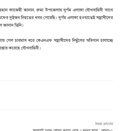
রায়হান কাজেমী জানান, রুমা উপজেলায় দুর্গম এলাকা যৌথবাহিনী সাথে
 দুইজন নিহতের খবর পেয়েছি। দুর্গম এলাকা হওয়াতেই সন্ত্রাসীদের
ে জানান তিনি।
ঘটনায় গেল চারমাস ধরে কেএনএফ সন্ত্রাসীদের নির্মুলের অভিযান চালাচ্ছে
েপ্তার করেছে যৌথবাহিনী।
Next article
কাপ্তাই হ্রদে গোসল করতে নেমে ২ বন্ধুর মৃত্যু ; আহত-১