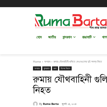
হোম
জাতীয়
বান্দরবান
রাঙামাটি
খাগ
Home
অপরাধ
রুমায় যৌথবাহিনী গুলিতে কেএনএফের দুই সদস্য নিহত
অপরাধ
বান্দরবান
রুমা
বিশেষ বিভাগ
রুমায় যৌথবাহিনী গু
নিহত
By
Ruma Barta
জুলাই ২৪, ২০২৪