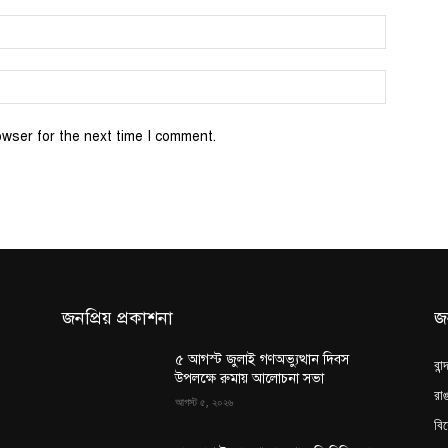
Email:*
Website:
owser for the next time I comment.
জনপ্রিয় প্রকাশনা
জ
৫ আগস্ট জুলাই গণঅভ্যুত্থান দিবস
বান
উপলক্ষে রুমায় আলোচনা সভা
রাঙ
আগস্ট ৫, ২০২৬
বি