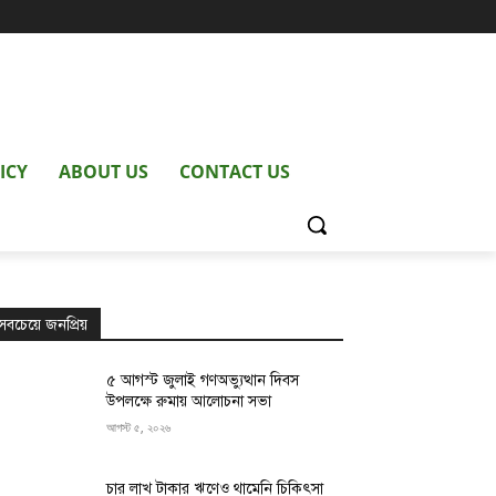
ICY
ABOUT US
CONTACT US
সবচেয়ে জনপ্রিয়
৫ আগস্ট জুলাই গণঅভ্যুত্থান দিবস
উপলক্ষে রুমায় আলোচনা সভা
আগস্ট ৫, ২০২৬
চার লাখ টাকার ঋণেও থামেনি চিকিৎসা