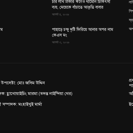
লা
চার লাখ টাকার ঋণেও থামেনি চিকিৎসা
ব্যয়, মেয়েকে বাঁচাতে আকুতি বাবার
শিক
আগস্ট ৪, ২০২৬
স্ব
অপ
াম
পাহাড়ে চক্ষু দৃষ্টি ফিরিয়ে আনার অপর নাম
কেএস মং
আগস্ট ৩, ২০২৬
প্
ন উপদেষ্টা: মোঃ জসিম উদ্দিন
পা
দক: হ্লাথোয়াইচিং মারমা (ভদন্ত নাইন্দিয়া থের)
অফ
াহী সম্পাদক: মংহাইথুই মার্মা
ই