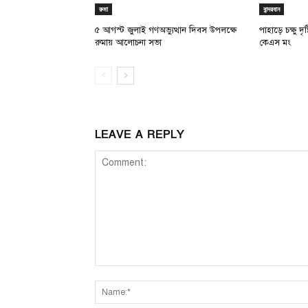
রুমা
বান্দরবান
৫ আগস্ট জুলাই গণঅভ্যুত্থান দিবস উপলক্ষে
পাহাড়ে চক্ষু দ
রুমায় আলোচনা সভা
কেএস মং
LEAVE A REPLY
Comment: