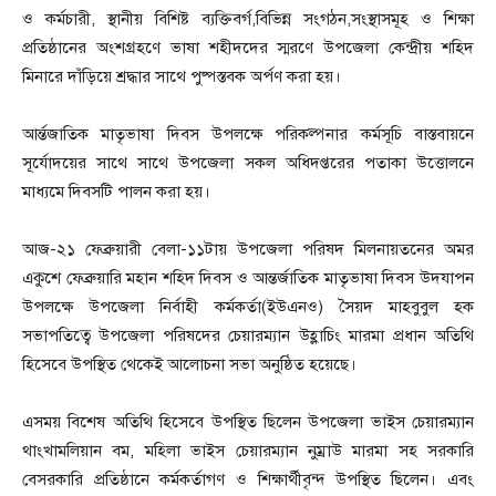
ও কর্মচারী, স্থানীয় বিশিষ্ট ব্যক্তিবর্গ,বিভিন্ন সংগঠন,সংস্থাসমূহ ও শিক্ষা
প্রতিষ্ঠানের অংশগ্রহণে ভাষা শহীদদের স্মরণে উপজেলা কেন্দ্রীয় শহিদ
মিনারে দাঁড়িয়ে শ্রদ্ধার সাথে পুষ্পস্তবক অর্পণ করা হয়।
আর্ন্তজাতিক মাতৃভাষা দিবস উপলক্ষে পরিকল্পনার কর্মসূচি বাস্তবায়নে
সূর্যোদয়ের সাথে সাথে উপজেলা সকল অধিদপ্তরের পতাকা উত্তোলনে
মাধ্যমে দিবসটি পালন করা হয়।
আজ-২১ ফেব্রুয়ারী বেলা-১১টায় উপজেলা পরিষদ মিলনায়তনের অমর
একুশে ফেব্রুয়ারি মহান শহিদ দিবস ও আন্তর্জাতিক মাতৃভাষা দিবস উদযাপন
উপলক্ষে উপজেলা নির্বাহী কর্মকর্তা(ইউএনও) সৈয়দ মাহবুবুল হক
সভাপতিত্বে উপজেলা পরিষদের চেয়ারম্যান উহ্লাচিং মারমা প্রধান অতিথি
হিসেবে উপস্থিত থেকেই আলোচনা সভা অনুষ্ঠিত হয়েছে।
এসময় বিশেষ অতিথি হিসেবে উপস্থিত ছিলেন উপজেলা ভাইস চেয়ারম্যান
থাংখামলিয়ান বম, মহিলা ভাইস চেয়ারম্যান নুম্রাউ মারমা সহ সরকারি
বেসরকারি প্রতিষ্ঠানে কর্মকর্তাগণ ও শিক্ষার্থীবৃন্দ উপস্থিত ছিলেন। এবং