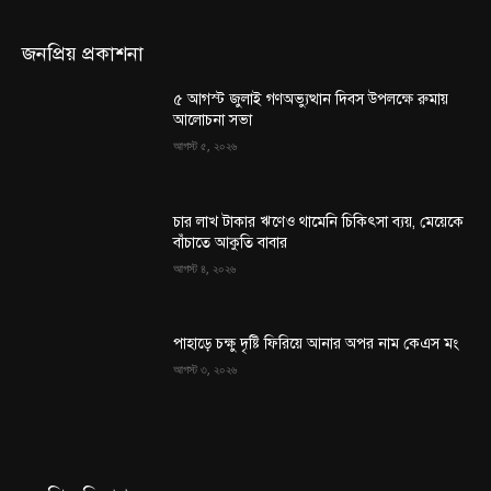
জনপ্রিয় প্রকাশনা
৫ আগস্ট জুলাই গণঅভ্যুত্থান দিবস উপলক্ষে রুমায়
আলোচনা সভা
আগস্ট ৫, ২০২৬
চার লাখ টাকার ঋণেও থামেনি চিকিৎসা ব্যয়, মেয়েকে
বাঁচাতে আকুতি বাবার
আগস্ট ৪, ২০২৬
পাহাড়ে চক্ষু দৃষ্টি ফিরিয়ে আনার অপর নাম কেএস মং
আগস্ট ৩, ২০২৬