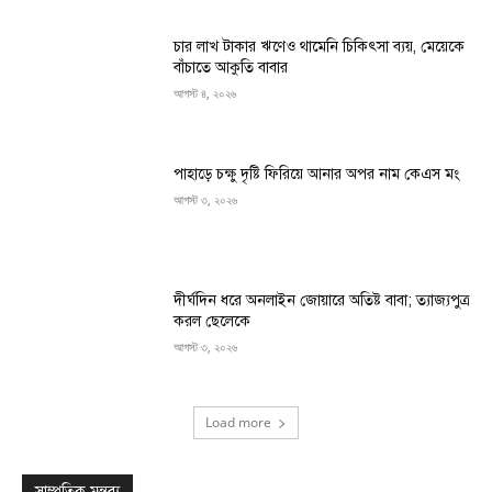
চার লাখ টাকার ঋণেও থামেনি চিকিৎসা ব্যয়, মেয়েকে
বাঁচাতে আকুতি বাবার
আগস্ট ৪, ২০২৬
পাহাড়ে চক্ষু দৃষ্টি ফিরিয়ে আনার অপর নাম কেএস মং
আগস্ট ৩, ২০২৬
দীর্ঘদিন ধরে অনলাইন জোয়ারে অতিষ্ট বাবা; ত্যাজ্যপুত্র
করল ছেলেকে
আগস্ট ৩, ২০২৬
Load more
সাম্প্রতিক মন্তব্য