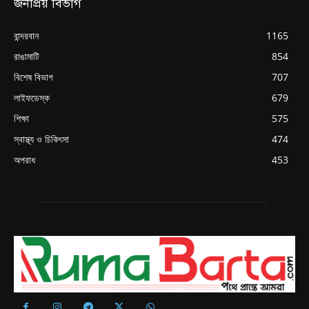
জনপ্রিয় বিভাগ
বান্দরবান
1165
রাঙামাটি
854
বিশেষ বিভাগ
707
লাইফডেস্ক
679
শিক্ষা
575
স্বাস্থ্য ও চিকিৎসা
474
অপরাধ
453