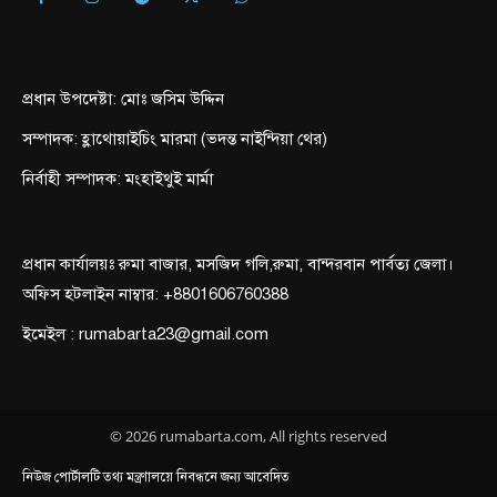
প্রধান উপদেষ্টা: মোঃ জসিম উদ্দিন
সম্পাদক: হ্লাথোয়াইচিং মারমা (ভদন্ত নাইন্দিয়া থের)
নির্বাহী সম্পাদক: মংহাইথুই মার্মা
প্রধান কার্যালয়ঃ রুমা বাজার, মসজিদ গলি,রুমা, বান্দরবান পার্বত্য জেলা।
অফিস হটলাইন নাম্বার: +8801606760388
ইমেইল : rumabarta23@gmail.com
© 2026 rumabarta.com, All rights reserved
নিউজ পোর্টালটি তথ্য মন্ত্রণালয়ে নিবন্ধনে জন্য আবেদিত