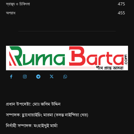
স্বাস্থ্য ও চিকিৎসা
475
অপরাধ
455
প্রধান উপদেষ্টা: মোঃ জসিম উদ্দিন
সম্পাদক: হ্লাথোয়াইচিং মারমা (ভদন্ত নাইন্দিয়া থের)
নির্বাহী সম্পাদক: মংহাইথুই মার্মা