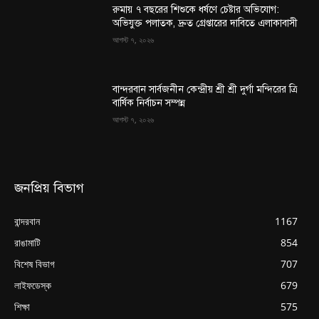
রুমায় ৭ বছরের শিশুকে ধর্ষণে চেষ্টার অভিযোগ:
অভিযুক্ত পলাতক, দ্রুত গ্রেপ্তারের দাবিতে এলাকাবাসী
আগস্ট ৭, ২০২৬
বান্দরবান সার্বজনীন কেন্দ্রীয় শ্রী শ্রী দুর্গা মন্দিরের ত্রি
বার্ষিক নির্বাচন সম্পন্ন
আগস্ট ৭, ২০২৬
জনপ্রিয় বিভাগ
বান্দরবান
1167
রাঙামাটি
854
বিশেষ বিভাগ
707
লাইফডেস্ক
679
শিক্ষা
575