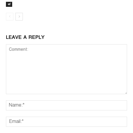
ধর্ম
LEAVE A REPLY
Comment:
Na
Ema