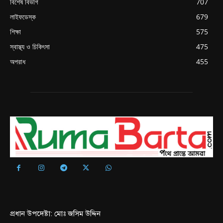
বিশেষ বিভাগ
707
লাইফডেস্ক
679
শিক্ষা
575
স্বাস্থ্য ও চিকিৎসা
475
অপরাধ
455
প্রধান উপদেষ্টা: মোঃ জসিম উদ্দিন