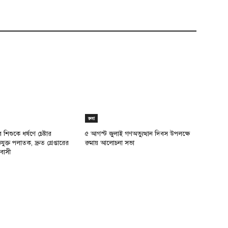
রুমা
শিশুকে ধর্ষণে চেষ্টার
৫ আগস্ট জুলাই গণঅভ্যুত্থান দিবস উপলক্ষে
্ত পলাতক, দ্রুত গ্রেপ্তারের
রুমায় আলোচনা সভা
বাসী