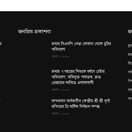
জনপ্রিয় প্রকাশনা
জ
র
রুমার বিএনপি নেতা দোকান থেকে চুরির
বান
অভিযোগ
রাঙ
আগস্ট ৭, ২০২৬
বি
লা
রুমায় ৭ বছরের শিশুকে ধর্ষণে চেষ্টার
অভিযোগ: অভিযুক্ত পলাতক, দ্রুত
শিক
গ্রেপ্তারের দাবিতে এলাকাবাসী
স্ব
আগস্ট ৭, ২০২৬
অপ
া
বান্দরবান সার্বজনীন কেন্দ্রীয় শ্রী শ্রী দুর্গা
মন্দিরের ত্রি বার্ষিক নির্বাচন সম্পন্ন
আগস্ট ৭, ২০২৬