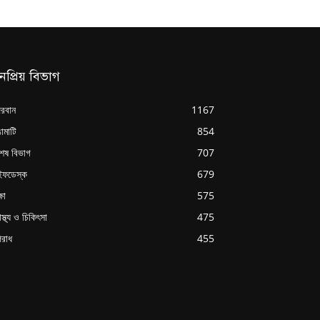
নপ্রিয় বিভাগ
্দরবান
1167
ামাটি
854
শেষ বিভাগ
707
ইফডেস্ক
679
্ষা
575
াস্থ্য ও চিকিৎসা
475
রাধ
455