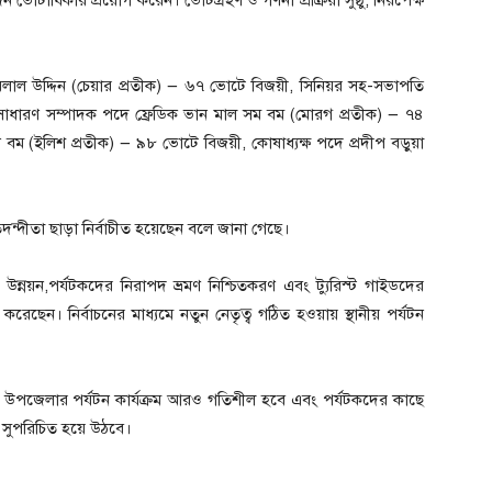
োটাধিকার প্রয়োগ করেন। ভোটগ্রহণ ও গণনা প্রক্রিয়া সুষ্ঠু, নিরপেক্ষ
ো. বেলাল উদ্দিন (চেয়ার প্রতীক) — ৬৭ ভোটে বিজয়ী, সিনিয়র সহ-সভাপতি
 সাধারণ সম্পাদক পদে ফ্রেডিক ভান মাল সম বম (মোরগ প্রতীক) — ৭৪
 বম (ইলিশ প্রতীক) — ৯৮ ভোটে বিজয়ী, কোষাধ্যক্ষ পদে প্রদীপ বড়ুয়া
দন্দীতা ছাড়া নির্বাচীত হয়েছেন বলে জানা গেছে।
র উন্নয়ন,পর্যটকদের নিরাপদ ভ্রমণ নিশ্চিতকরণ এবং ট্যুরিস্ট গাইডদের
রেছেন। নির্বাচনের মাধ্যমে নতুন নেতৃত্ব গঠিত হওয়ায় স্থানীয় পর্যটন
 রুমা উপজেলার পর্যটন কার্যক্রম আরও গতিশীল হবে এবং পর্যটকদের কাছে
রও সুপরিচিত হয়ে উঠবে।