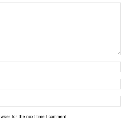
Name:*
Email:*
Website:
owser for the next time I comment.