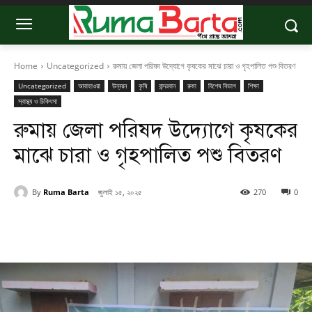
Home
Uncategorized
রুমায় জেলা পরিষদ উদ্যোগে কৃষকের মাঝে চারা ও গৃহপালিত পশু বিতরণ
Uncategorized
আবাহাওয়া
উন্নয়ন
কৃষি
বান্দরবান
রুমা
বিশেষ বিভাগ
শিক্ষা
স্বাস্থ্য ও চিকিৎসা
রুমায় জেলা পরিষদ উদ্যোগে কৃষকের
মাঝে চারা ও গৃহপালিত পশু বিতরণ
By
Ruma Barta
জুলাই ১৫, ২০২৫
270
0