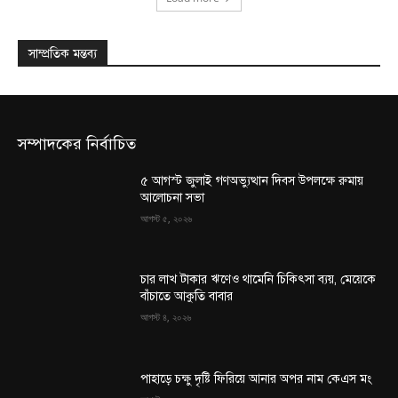
সাম্প্রতিক মন্তব্য
সম্পাদকের নির্বাচিত
৫ আগস্ট জুলাই গণঅভ্যুত্থান দিবস উপলক্ষে রুমায়
আলোচনা সভা
আগস্ট ৫, ২০২৬
চার লাখ টাকার ঋণেও থামেনি চিকিৎসা ব্যয়, মেয়েকে
বাঁচাতে আকুতি বাবার
আগস্ট ৪, ২০২৬
পাহাড়ে চক্ষু দৃষ্টি ফিরিয়ে আনার অপর নাম কেএস মং