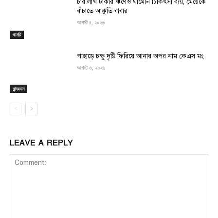
চার লাখ টাকার ঋণেও থামেনি চিকিৎসা ব্যয়, মেয়েকে
বাঁচাতে আকুতি বাবার
আগস্ট ৪, ২০২৬
থানচি
পাহাড়ে চক্ষু দৃষ্টি ফিরিয়ে আনার অপর নাম কেএস মং
আগস্ট ৩, ২০২৬
বান্দরবান
LEAVE A REPLY