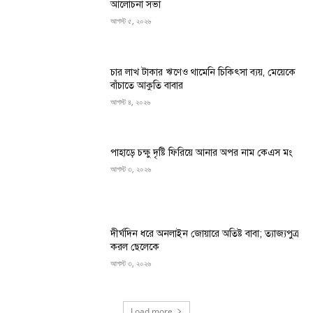
আলোচনা সভা
আগস্ট ৫, ২০২৬
চার লাখ টাকার ঋণেও থামেনি চিকিৎসা ব্যয়, মেয়েকে
বাঁচাতে আকুতি বাবার
আগস্ট ৪, ২০২৬
পাহাড়ে চক্ষু দৃষ্টি ফিরিয়ে আনার অপর নাম কেএস মং
আগস্ট ৩, ২০২৬
দীর্ঘদিন ধরে অনলাইন জোয়ারে অতিষ্ট বাবা; ত্যাজ্যপুত্র
করল ছেলেকে
আগস্ট ৩, ২০২৬
Load more