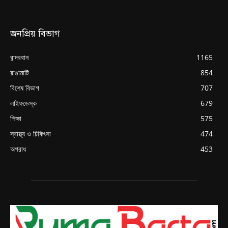
জনপ্রিয় বিভাগ
বান্দরবান
1165
রাঙামাটি
854
বিশেষ বিভাগ
707
লাইফডেস্ক
679
শিক্ষা
575
স্বাস্থ্য ও চিকিৎসা
474
অপরাধ
453