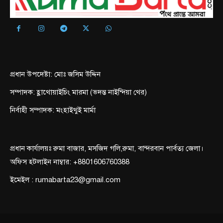
প্রধান উপদেষ্টা: মোঃ জসিম উদ্দিন
সম্পাদক: হ্লাথোয়াইচিং মারমা (ভদন্ত নাইন্দিয়া থের)
নির্বাহী সম্পাদক: মংহাইথুই মার্মা
প্রধান কার্যালয়ঃ রুমা বাজার, মসজিদ গলি,রুমা, বান্দরবান পার্বত্য জেলা।
অফিস হটলাইন নাম্বার: +8801606760388
ইমেইল : rumabarta23@gmail.com