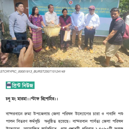
STORYPIC_00001913_BURST250715124149
চনু মং মারমা।।স্টাফ রিপোর্টার।।
বান্দরবানে রুমা উপজেলায় জেলা পরিষদ উদ্যোগের চারা ও গবাদি পশু
পালন বিতরণ কর্মসূচি অনুষ্ঠিত হয়েছে। বান্দরবান পার্বত্য জেলা পরিষদ
উদ্যোগে আয়োজিত কর্মসূচিতে প্রায় ৩শতটি পরিবার ১,৪০৯০টি ফলজ