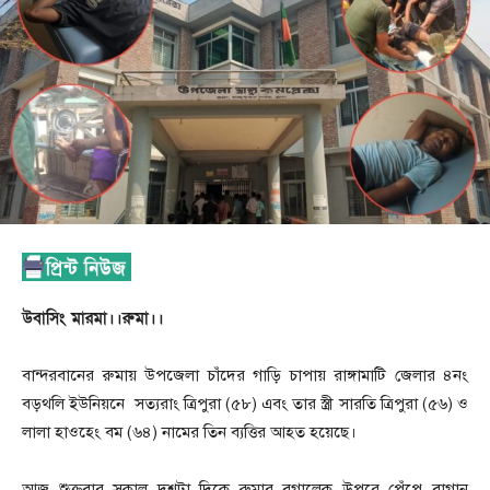
উবাসিং মারমা।।রুমা।।
বান্দরবানের রুমায় উপজেলা চাঁদের গাড়ি চাপায় রাঙ্গামাটি জেলার ৪নং
বড়থলি ইউনিয়নে সত্যরাং ত্রিপুরা (৫৮) এবং তার স্ত্রী সারতি ত্রিপুরা (৫৬) ও
লালা হাওহেং বম (৬৪) নামের তিন ব্যত্তির আহত হয়েছে।
আজ শুক্রবার সকাল দশটা দিকে রুমার বগালেক উপরে পেঁপে বাগান