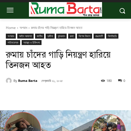
Home
অপরাধ
রুমায় চাঁদের গাড়ি নিয়ন্ত্রণ হারিয়ে তিনজন আহত
অপরাধ
আইন আদালত
জাতীয়
দুর্ঘটনা
বান্দরবান
রুমা
বিশেষ বিভাগ
রাঙামাটি
বিলাইছড়ি
লাইফডেস্ক
স্বাস্থ্য ও চিকিৎসা
রুমায় চাঁদের গাড়ি নিয়ন্ত্রণ হারিয়ে
তিনজন আহত
By
Ruma Barta
ফেব্রুয়ারি ২১, ২০২৫
180
0