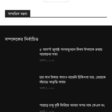
সাম্প্রতিক মন্তব্য
সম্পাদকের নির্বাচিত
৫ আগস্ট জুলাই গণঅভ্যুত্থান দিবস উপলক্ষে রুমায়
আলোচনা সভা
আগস্ট ৫, ২০২৬
চার লাখ টাকার ঋণেও থামেনি চিকিৎসা ব্যয়, মেয়েকে
বাঁচাতে আকুতি বাবার
আগস্ট ৪, ২০২৬
পাহাড়ে চক্ষু দৃষ্টি ফিরিয়ে আনার অপর নাম কেএস মং
আগস্ট ৩, ২০২৬