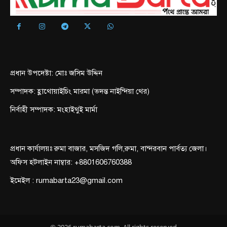
প্রধান উপদেষ্টা: মোঃ জসিম উদ্দিন
সম্পাদক: হ্লাথোয়াইচিং মারমা (ভদন্ত নাইন্দিয়া থের)
নির্বাহী সম্পাদক: মংহাইথুই মার্মা
প্রধান কার্যালয়ঃ রুমা বাজার, মসজিদ গলি,রুমা, বান্দরবান পার্বত্য জেলা।
অফিস হটলাইন নাম্বার: +8801606760388
ইমেইল : rumabarta23@gmail.com