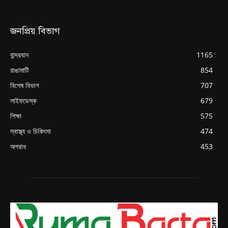
জনপ্রিয় বিভাগ
বান্দরবান
1165
রাঙামাটি
854
বিশেষ বিভাগ
707
লাইফডেস্ক
679
শিক্ষা
575
স্বাস্থ্য ও চিকিৎসা
474
অপরাধ
453