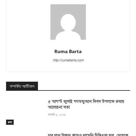
Ruma Barta
http://rumabarta.com
সম্পর্কিত আর্টিকেল
৫ আগস্ট জুলাই গণঅভ্যুত্থান দিবস উপলক্ষে রুমায়
আলোচনা সভা
আগস্ট ৫, ২০২৬
রুমা
চার লাখ টাকার ঋণেও থামেনি চিকিৎসা ব্যয়, মেয়েকে