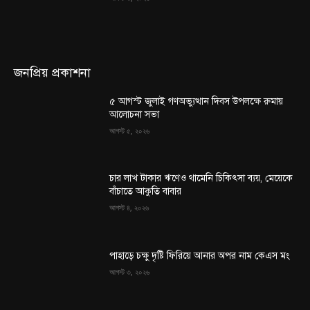
জনপ্রিয় প্রকাশনা
৫ আগস্ট জুলাই গণঅভ্যুত্থান দিবস উপলক্ষে রুমায়
আলোচনা সভা
আগস্ট ৫, ২০২৬
চার লাখ টাকার ঋণেও থামেনি চিকিৎসা ব্যয়, মেয়েকে
বাঁচাতে আকুতি বাবার
আগস্ট ৪, ২০২৬
পাহাড়ে চক্ষু দৃষ্টি ফিরিয়ে আনার অপর নাম কেএস মং
আগস্ট ৩, ২০২৬