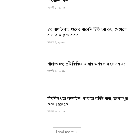
আলোচনা সভা
আগস্ট ৫, ২০২৬
চার লাখ টাকার ঋণেও থামেনি চিকিৎসা ব্যয়, মেয়েকে
বাঁচাতে আকুতি বাবার
আগস্ট ৪, ২০২৬
পাহাড়ে চক্ষু দৃষ্টি ফিরিয়ে আনার অপর নাম কেএস মং
আগস্ট ৩, ২০২৬
দীর্ঘদিন ধরে অনলাইন জোয়ারে অতিষ্ট বাবা; ত্যাজ্যপুত্র
করল ছেলেকে
আগস্ট ৩, ২০২৬
Load more