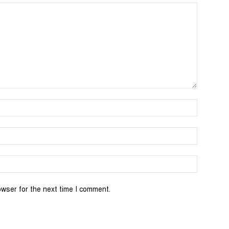
Name:*
Email:*
Website:
owser for the next time I comment.