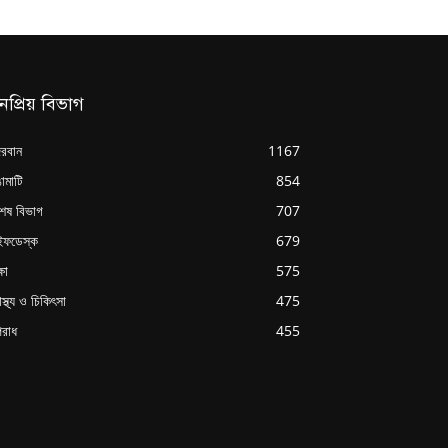
নপ্রিয় বিভাগ
্দরবান
1167
ামাটি
854
শেষ বিভাগ
707
ইফডেস্ক
679
্ষা
575
াস্থ্য ও চিকিৎসা
475
রাধ
455