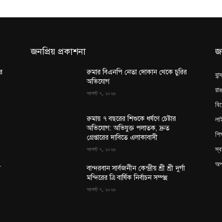
জনপ্রিয় প্রকাশনা
জ
র
রুমার বিএনপি নেতা দোকান থেকে চুরির
বান
অভিযোগ
রাঙ
আগস্ট ৭, ২০২৬
বি
লা
রুমায় ৭ বছরের শিশুকে ধর্ষণে চেষ্টার
অভিযোগ: অভিযুক্ত পলাতক, দ্রুত
শিক
গ্রেপ্তারের দাবিতে এলাকাবাসী
স্ব
আগস্ট ৭, ২০২৬
অপ
া
বান্দরবান সার্বজনীন কেন্দ্রীয় শ্রী শ্রী দুর্গা
মন্দিরের ত্রি বার্ষিক নির্বাচন সম্পন্ন
আগস্ট ৭, ২০২৬