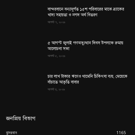
বান্দরবানে বন্যাদুর্গত ১৫শ পরিবারের মাঝে ব্র্যাকের
খাদ্য সহায়তা ও নগদ অর্থ বিতরণ
আগস্ট ৭, ২০২৬
৫ আগস্ট জুলাই গণঅভ্যুত্থান দিবস উপলক্ষে রুমায়
আলোচনা সভা
আগস্ট ৫, ২০২৬
চার লাখ টাকার ঋণেও থামেনি চিকিৎসা ব্যয়, মেয়েকে
বাঁচাতে আকুতি বাবার
আগস্ট ৪, ২০২৬
জনপ্রিয় বিভাগ
বান্দরবান
1165