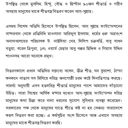
উপস্থিত থেকে মুসলিম, হিন্দু, বৌদ্ধ ও খ্রিস্টান ৯০জন শীতার্ত ও গরীব
অসহায় মানুষের মাঝে শীতবস্ত্র বিতরণ করেন আস্-সুন্নাহ।
এসময় বিশেষ অতিথি হিসেবে উপস্থিত ছিলেন, আস্ সুন্নাহ ফাউন্ডেশনের
বান্দরবান থেকে প্রতিনিধি মাওলানা আরিফুল ইসলাম, ধর্মের গুরু অগ্রবংশ
অনাথআলয়ের পরিচালক উ. নাইদিয়া থের, দিলিপ চক্রবর্তি, বাবু সাধন
বড়ুয়া, বরেন ত্রিপুরা, ১নং ওয়ার্ড মেম্বার আবু বক্কর ছিদ্দিক ও গিয়াস উদ্দিন
শাওনসহ আরো অনেকে প্রমূখ।
বিতরণকালে প্রধান অতিথির বক্তব্যে বলেন, তীব্র শীত, ঘন কুয়াশা, ঠান্ডা
কনকনে বাতাস সব মিলিয়ে দরিদ্র জনগোষ্ঠী চরম কষ্টে দিনাতিপাত করছে।
সামর্থ্য অনুযায়ী এসব হতদরিদ্র শীতার্ত মানুষের পাশে আমাদের দাঁড়ানো
উচিত। সারা বিশ্বের আর্থিক মন্দার মধ্যেও আস্-সুন্নাহ ফাউন্ডেশন দরিদ্র
মানুষের কথা চিন্তা করে নানা ধরনের সুযোগ সুবিধার ব্যবস্থা করেছেন।
সরকারের পক্ষ থেকে মানুষের যাতে শীতে কষ্ট না হয় সেজন্য সারাদেশে
কম্বল বিতরণ করা হচ্ছে। এ কর্মসূচির অংশ হিসেবে আজ এখানে অসহায়
মানুষের মাঝে শীতবস্ত্র বিতরণ করছি।