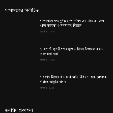
সম্পাদকের নির্বাচিত
বান্দরবানে বন্যাদুর্গত ১৫শ পরিবারের মাঝে ব্র্যাকের
খাদ্য সহায়তা ও নগদ অর্থ বিতরণ
আগস্ট ৭, ২০২৬
৫ আগস্ট জুলাই গণঅভ্যুত্থান দিবস উপলক্ষে রুমায়
আলোচনা সভা
আগস্ট ৫, ২০২৬
চার লাখ টাকার ঋণেও থামেনি চিকিৎসা ব্যয়, মেয়েকে
বাঁচাতে আকুতি বাবার
আগস্ট ৪, ২০২৬
জনপ্রিয় প্রকাশনা