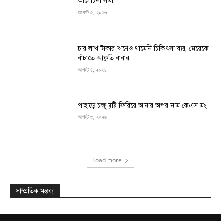
আলোচনা সভা
আগস্ট ৫, ২০২৬
চার লাখ টাকার ঋণেও থামেনি চিকিৎসা ব্যয়, মেয়েকে
বাঁচাতে আকুতি বাবার
আগস্ট ৪, ২০২৬
পাহাড়ে চক্ষু দৃষ্টি ফিরিয়ে আনার অপর নাম কেএস মং
আগস্ট ৩, ২০২৬
Load more
সাম্প্রতিক মন্তব্য