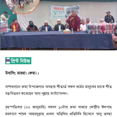
উবাসিং মারমা।।রুমা।।
বান্দরবানে রুমা উপজেলার অসহায় শীতার্ত সকল ধর্মের মানুষের মাঝে শীত
বস্ত্র বিতরণ করেছেন আস্-সুন্নাহ ফাউন্ডেশন।
বৃহস্পতিবার (০২ জানুয়ারি) সকাল ১০টায় রুমা বাজার কেন্দ্রীয় ঈদগাহ
ময়দানে শায়দ আহমদুল্লাহ প্রধান অতিথির প্রতিনিধি হিসেবে আবু তলহা