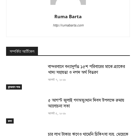
Ruma Barta
http://rumabarta.com
সম্পর্কিত আর্টিকেল
বান্দরবানে বন্যাদুর্গত ১৫শ পরিবারের মাঝে ব্র্যাকের
খাদ্য সহায়তা ও নগদ অর্থ বিতরণ
আগস্ট ৭, ২০২৬
বান্দরবান সদর
৫ আগস্ট জুলাই গণঅভ্যুত্থান দিবস উপলক্ষে রুমায়
আলোচনা সভা
আগস্ট ৫, ২০২৬
রুমা
চার লাখ টাকার ঋণেও থামেনি চিকিৎসা ব্যয়, মেয়েকে