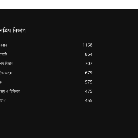
নপ্রিয় বিভাগ
্দরবান
1168
ামাটি
854
শেষ বিভাগ
707
ইফডেস্ক
679
্ষা
575
াস্থ্য ও চিকিৎসা
475
রাধ
455