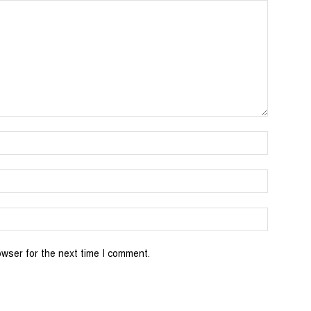
Name:*
Email:*
Website:
owser for the next time I comment.