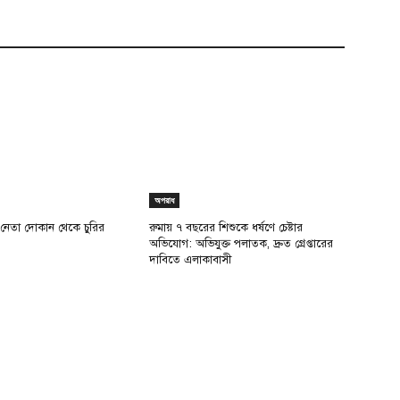
অপরাধ
 নেতা দোকান থেকে চুরির
রুমায় ৭ বছরের শিশুকে ধর্ষণে চেষ্টার
অভিযোগ: অভিযুক্ত পলাতক, দ্রুত গ্রেপ্তারের
দাবিতে এলাকাবাসী