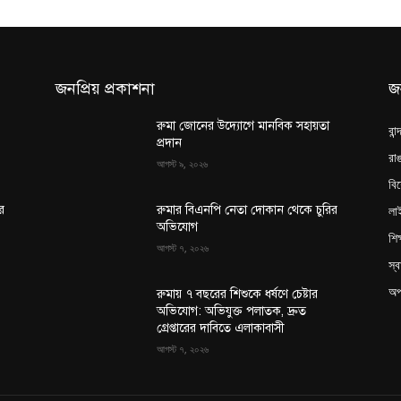
জনপ্রিয় প্রকাশনা
জ
রুমা জোনের উদ্যোগে মানবিক সহায়তা
বান
প্রদান
রাঙ
আগস্ট ৯, ২০২৬
বি
লা
র
রুমার বিএনপি নেতা দোকান থেকে চুরির
অভিযোগ
শিক
আগস্ট ৭, ২০২৬
স্ব
অপ
রুমায় ৭ বছরের শিশুকে ধর্ষণে চেষ্টার
অভিযোগ: অভিযুক্ত পলাতক, দ্রুত
গ্রেপ্তারের দাবিতে এলাকাবাসী
আগস্ট ৭, ২০২৬