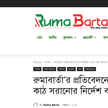
হোম
জাতীয়
বান্দরবান
রাঙামাটি
খাগ
Home
অপরাধ
রুমাবার্তা’র প্রতিবেদনে পর বাস-টার্মিনাল থেকে কাঠ সরানোর 
অপরাধ
আইন আদালত
বাণিজ্য
বান্দরবান
রুমা
লাইফডেস্ক
রুমাবার্তা’র প্রতিবেদ
কাঠ সরানোর নির্দেশ 
By
Ruma Barta
অক্টোবর ২, ২০২৫