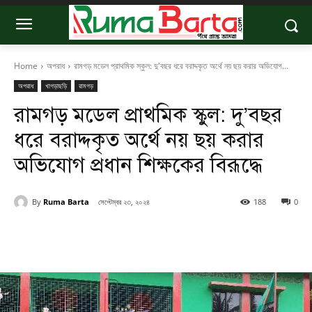
Home
অপরাধ
রামগড় মডেল প্রাথমিক স্কুল: দু'বছর ধরে বরাদ্দকৃত অর্থে নয় ছয় করার অভিযোগ...
অপরাধ
খাগড়াছড়ি
রামগড়
রামগড় মডেল প্রাথমিক স্কুল: দু’বছর
ধরে বরাদ্দকৃত অর্থে নয় ছয় করার
অভিযোগ প্রধান শিক্ষকের বিরূদ্ধে
By
Ruma Barta
সেপ্টেম্বর ২৩, ২০২৪
188
0