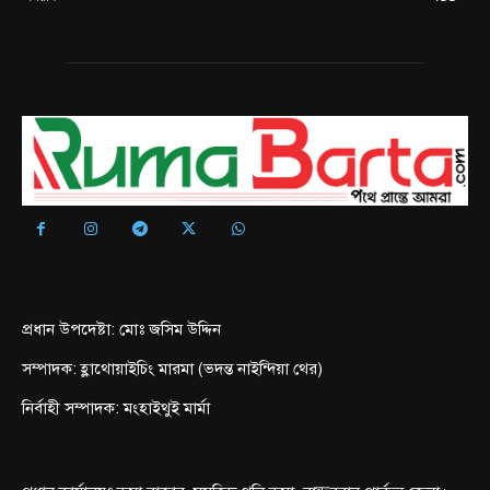
প্রধান উপদেষ্টা: মোঃ জসিম উদ্দিন
সম্পাদক: হ্লাথোয়াইচিং মারমা (ভদন্ত নাইন্দিয়া থের)
নির্বাহী সম্পাদক: মংহাইথুই মার্মা