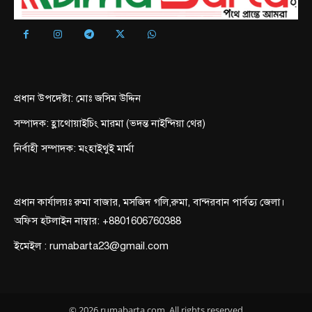
প্রধান উপদেষ্টা: মোঃ জসিম উদ্দিন
সম্পাদক: হ্লাথোয়াইচিং মারমা (ভদন্ত নাইন্দিয়া থের)
নির্বাহী সম্পাদক: মংহাইথুই মার্মা
প্রধান কার্যালয়ঃ রুমা বাজার, মসজিদ গলি,রুমা, বান্দরবান পার্বত্য জেলা।
অফিস হটলাইন নাম্বার: +8801606760388
ইমেইল : rumabarta23@gmail.com
© 2026 rumabarta.com, All rights reserved