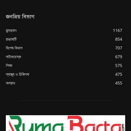
জনপ্রিয় বিভাগ
বান্দরবান
1167
রাঙামাটি
854
বিশেষ বিভাগ
707
লাইফডেস্ক
679
শিক্ষা
575
স্বাস্থ্য ও চিকিৎসা
475
অপরাধ
455