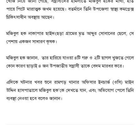
খোজ নিয়ে জানা গেছে, সন্ত্রাসীদের হামলাতে মজিবুল হকের মাথা, হাত
পায়ে পিটে মারাত্মক জখম হয়েছে। বতর্মানে তিনি উপজেলা স্বাস্থ্য কমপ্লেক্স
চিকিৎসাধীন অবস্থায় আছেন।
মজিবুল হক নাকাপার ছাইদংছড়া গ্রামের মৃত আব্দুর সোবানের ছেলে, সে
পেশায় একজন সাধারণ কৃষক।
মজিবুল হক জানান, তার হারিয়ে যাওয়া ৪টি গরু ও ২টি ছাগল খুজতে গেলে
কোন কারণ ছাড়াই ৪ জন উপজাতীয় সন্ত্রাসী তাকে বেদম মারধর করে।
এদিকে ঘটনার খবর শুনে রামগড় থানার অফিসার ইনচার্জ (ওসি) মাইন
উদ্দিন হাসপাতালে মজিবুল হক’কে দেখতে যান, এবং অভিযোগ পেলে তিনি
ব্যবস্থা নেওয়া হবে বলেও জানান।