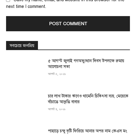
next time I comment.
সবচেয়ে জনপ্রিয়
৫ আগস্ট জুলাই গণঅভ্যুত্থান দিবস উপলক্ষে রুমায়
আলোচনা সভা
আগস্ট ৫, ২০২৬
চার লাখ টাকার ঋণেও থামেনি চিকিৎসা ব্যয়, মেয়েকে
বাঁচাতে আকুতি বাবার
আগস্ট ৪, ২০২৬
পাহাড়ে চক্ষু দৃষ্টি ফিরিয়ে আনার অপর নাম কেএস মং