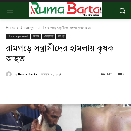
Home
Uncategorized
রামগড়ে সন্ত্রাসীদের হামলায় কৃষক আহত
Uncategorized
অপরাধ
খাগড়াছড়ি
রামগড়
রামগড়ে সন্ত্রাসীদের হামলায় কৃষক
আহত
By
Ruma Barta
নভেম্বর ১৩, ২০২৪
142
0