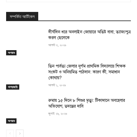
সম্পর্কিত আর্টিকেল
দীর্ঘদিন ধরে অনলাইন জোয়ারে অতিষ্ট বাবা; ত্যাজ্যপুত্র
করল ছেলেকে
আগস্ট ৩, ২০২৬
অপরাধ
তিন পার্বত্য জেলার দুর্গম প্রাথমিক বিদ্যালয়ে শিক্ষক
সংকট ও অনিয়মিত পাঠদান: কারণ কী, সমাধান
কোথায়?
আগস্ট ১, ২০২৬
খাগড়াছড়ি
রুমায় ১৫ দিনে ৮ শিশুর মৃত্যু: টিকাদানে অবহেলার
অভিযোগ, তদন্তের দাবি
জুলাই ২৯, ২০২৬
অপরাধ