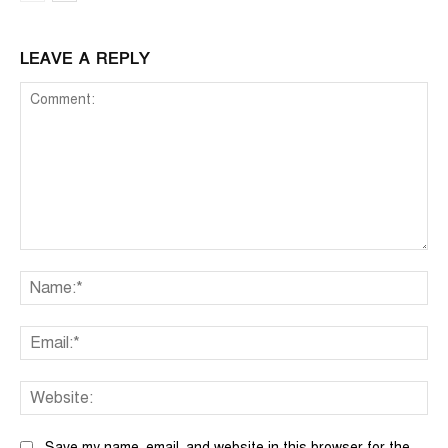
LEAVE A REPLY
Comment:
Na
Ema
We
Save my name, email, and website in this browser for the