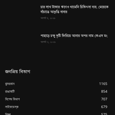
চার লাখ টাকার ঋণেও থামেনি চিকিৎসা ব্যয়, মেয়েকে
বাঁচাতে আকুতি বাবার
আগস্ট ৪, ২০২৬
পাহাড়ে চক্ষু দৃষ্টি ফিরিয়ে আনার অপর নাম কেএস মং
আগস্ট ৩, ২০২৬
জনপ্রিয় বিভাগ
বান্দরবান
1165
রাঙামাটি
854
বিশেষ বিভাগ
707
লাইফডেস্ক
679
শিক্ষা
575