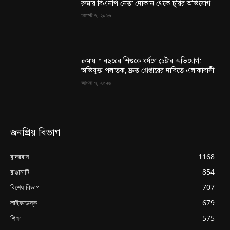
রুমার বিএনপি নেতা দোকান থেকে চুরির অভিযোগ
আগস্ট ৭, ২০২৬
রুমায় ৭ বছরের শিশুকে ধর্ষণে চেষ্টার অভিযোগ:
অভিযুক্ত পলাতক, দ্রুত গ্রেপ্তারের দাবিতে এলাকাবাসী
আগস্ট ৭, ২০২৬
জনপ্রিয় বিভাগ
বান্দরবান
1168
রাঙামাটি
854
বিশেষ বিভাগ
707
লাইফডেস্ক
679
শিক্ষা
575