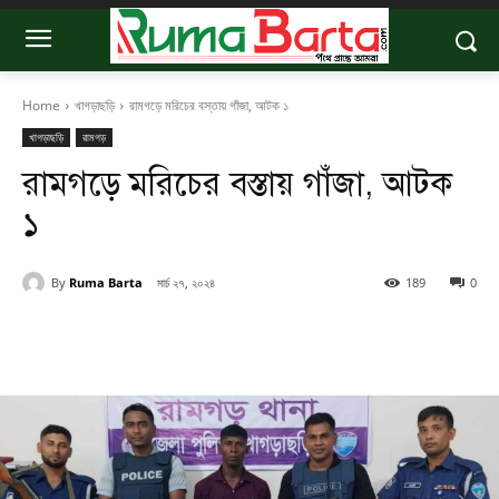
Home
খাগড়াছড়ি
রামগড়ে মরিচের বস্তায় গাঁজা, আটক ১
খাগড়াছড়ি
রামগড়
রামগড়ে মরিচের বস্তায় গাঁজা, আটক
১
By
Ruma Barta
মার্চ ২৭, ২০২৪
189
0