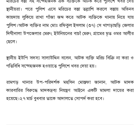
মরিচের বস্তা সহ সন্দেহজনক এক ব্যক্তিকে আটক করে পুলিশে খবর দেয়
স্থানীয়রা। পরে পুলিশ এসে মরিচের বস্তা তল্লাশি করলে বস্তায় অভিনব
কায়দায় লুকিয়ে রাখা গাঁজা জব্দ করে আটক ব্যক্তিকে থানায় নিয়ে যায়
পুলিশ।আটক ব্যক্তির নাম মোঃ রফিকুল ইসলাম (৩৭) সে খাগড়াছড়ি জেলার
দিঘীনালা উপজেলার মেরুং ইউনিয়নের বাচাঁ মেরুং গ্রামের মৃত ওমর আলীর
ছেলে।
স্থানীয় ইউপি সদস্য সালাউদ্দিন বলেন, আটক ব্যক্তি মরিচ বিক্রি না করা ও
গতিবিধি সন্দেহজনক হওয়াতে পুলিশে খবর দেয়া হয়।
রামগড় থানার উপ-পরিদর্শক মহসিন মোস্তফা জানান, আটক মাদক
কারবারির বিরুদ্ধে মাদকদ্রব্য নিয়ন্ত্রণ আইনে একটি মামলা দায়ের করা
হয়েছে।২৭ মার্চ বুধবার তাকে আদালতে সোপর্দ করা হবে।