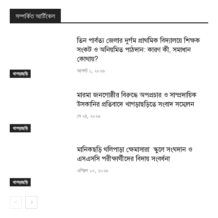
সম্পর্কিত আর্টিকেল
তিন পার্বত্য জেলার দুর্গম প্রাথমিক বিদ্যালয়ে শিক্ষক
সংকট ও অনিয়মিত পাঠদান: কারণ কী, সমাধান
কোথায়?
আগস্ট ১, ২০২৬
খাগড়াছড়ি
মারমা জনগোষ্ঠীর বিরুদ্ধে অপপ্রচার ও সাম্প্রদায়িক
উসকানির প্রতিবাদে খাগড়াছড়িতে সংবাদ সম্মেলন
মে ২৪, ২০২৬
খাগড়াছড়ি
মানিকছড়ি থলিপাড়া ক্ষেমাসারা স্কুলে সংঘদান ও
এসএসসি পরীক্ষার্থীদের বিদায় সংবর্ধনা
এপ্রিল ১০, ২০২৬
খাগড়াছড়ি