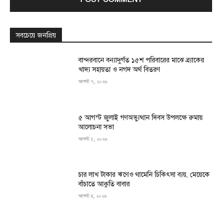
সবচেয়ে জনপ্রিয়
বান্দরবানে বন্যাদুর্গত ১৫শ পরিবারের মাঝে ব্র্যাকের
খাদ্য সহায়তা ও নগদ অর্থ বিতরণ
আগস্ট ৭, ২০২৬
৫ আগস্ট জুলাই গণঅভ্যুত্থান দিবস উপলক্ষে রুমায়
আলোচনা সভা
আগস্ট ৫, ২০২৬
চার লাখ টাকার ঋণেও থামেনি চিকিৎসা ব্যয়, মেয়েকে
বাঁচাতে আকুতি বাবার
আগস্ট ৪, ২০২৬