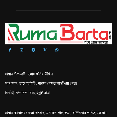
প্রধান উপদেষ্টা: মোঃ জসিম উদ্দিন
সম্পাদক: হ্লাথোয়াইচিং মারমা (ভদন্ত নাইন্দিয়া থের)
নির্বাহী সম্পাদক: মংহাইথুই মার্মা
প্রধান কার্যালয়ঃ রুমা বাজার, মসজিদ গলি,রুমা, বান্দরবান পার্বত্য জেলা।