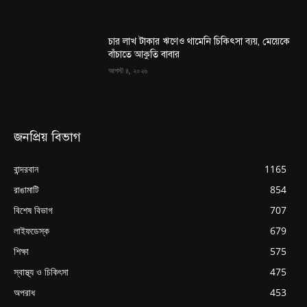
চার লাখ টাকার ঋণেও থামেনি চিকিৎসা ব্যয়, মেয়েকে
বাঁচাতে আকুতি বাবার
আগস্ট ৪, ২০২৬
জনপ্রিয় বিভাগ
বান্দরবান
1165
রাঙামাটি
854
বিশেষ বিভাগ
707
লাইফডেস্ক
679
শিক্ষা
575
স্বাস্থ্য ও চিকিৎসা
475
অপরাধ
453