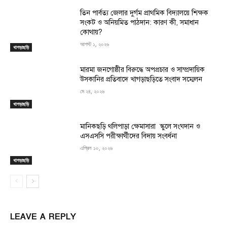
তিন পার্বত্য জেলার দুর্গম প্রাথমিক বিদ্যালয়ে শিক্ষক
সংকট ও অনিয়মিত পাঠদান: কারণ কী, সমাধান
কোথায়?
আগস্ট ১, ২০২৬
খাগড়াছড়ি
মারমা জনগোষ্ঠীর বিরুদ্ধে অপপ্রচার ও সাম্প্রদায়িক
উসকানির প্রতিবাদে খাগড়াছড়িতে সংবাদ সম্মেলন
মে ২৪, ২০২৬
খাগড়াছড়ি
মানিকছড়ি থলিপাড়া ক্ষেমাসারা স্কুলে সংঘদান ও
এসএসসি পরীক্ষার্থীদের বিদায় সংবর্ধনা
এপ্রিল ১০, ২০২৬
খাগড়াছড়ি
LEAVE A REPLY