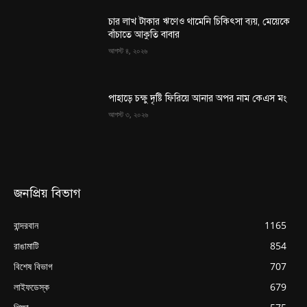
চার লাখ টাকার ঋণেও থামেনি চিকিৎসা ব্যয়, মেয়েকে
বাঁচাতে আকুতি বাবার
আগস্ট ৪, ২০২৬
পাহাড়ে চক্ষু দৃষ্টি ফিরিয়ে আনার অপর নাম কেএস মং
আগস্ট ৩, ২০২৬
জনপ্রিয় বিভাগ
বান্দরবান
1165
রাঙামাটি
854
বিশেষ বিভাগ
707
লাইফডেস্ক
679