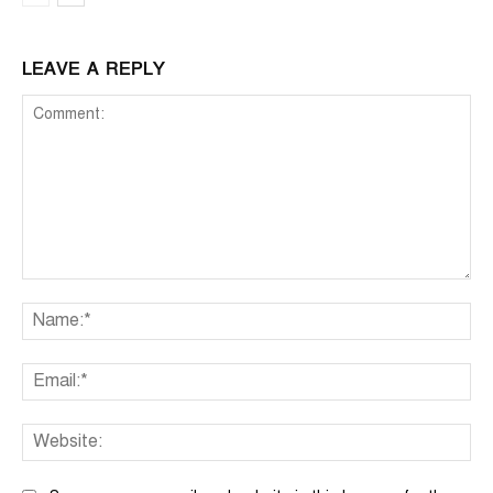
LEAVE A REPLY
Comment:
Na
Ema
We