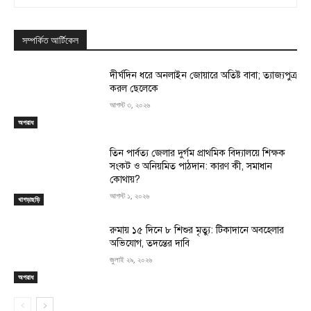
সম্পর্কিত আর্টিকেল
দীর্ঘদিন ধরে অনলাইন জোয়ারে অতিষ্ট বাবা; ত্যাজ্যপুত্র
করল ছেলেকে
আগস্ট ৩, ২০২৬
অপরাধ
তিন পার্বত্য জেলার দুর্গম প্রাথমিক বিদ্যালয়ে শিক্ষক
সংকট ও অনিয়মিত পাঠদান: কারণ কী, সমাধান
কোথায়?
আগস্ট ১, ২০২৬
খাগড়াছড়ি
রুমায় ১৫ দিনে ৮ শিশুর মৃত্যু: টিকাদানে অবহেলার
অভিযোগ, তদন্তের দাবি
জুলাই ২৯, ২০২৬
অপরাধ