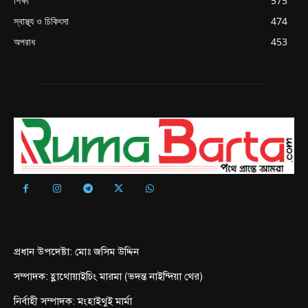
শিক্ষা
575
স্বাস্থ্য ও চিকিৎসা
474
অপরাধ
453
প্রধান উপদেষ্টা: মোঃ জসিম উদ্দিন
সম্পাদক: হ্লাথোয়াইচিং মারমা (ভদন্ত নাইন্দিয়া থের)
নির্বাহী সম্পাদক: মংহাইথুই মার্মা