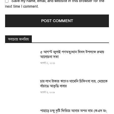
Save my name, email, and website in this browser for the
next time I comment.
সবচেয়ে জনপ্রিয়
৫ আগস্ট জুলাই গণঅভ্যুত্থান দিবস উপলক্ষে রুমায়
আলোচনা সভা
আগস্ট ৫, ২০২৬
চার লাখ টাকার ঋণেও থামেনি চিকিৎসা ব্যয়, মেয়েকে
বাঁচাতে আকুতি বাবার
আগস্ট ৪, ২০২৬
পাহাড়ে চক্ষু দৃষ্টি ফিরিয়ে আনার অপর নাম কেএস মং