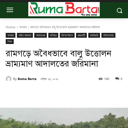
Home
অপরাধ
রামগড়ে অবৈধভাবে বালু উত্তোলন ভ্রাম্যমাণ আদালতের জরিমানা
অপরাধ
আইন আদালত
আবাহাওয়া
বাণিজ্য
বিশেষ বিভাগ
রাঙামাটি
বাঘাইছড়ি
লাইফডেস্ক
শিক্ষা
রামগড়ে অবৈধভাবে বালু উত্তোলন
ভ্রাম্যমাণ আদালতের জরিমানা
By
Ruma Barta
এপ্রিল ২৪, ২০২৫
140
0