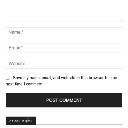
Comment:
Na
Ema
We
Save my name, email, and website in this browser for the
next time I comment.
সবচেয়ে জনপ্রিয়