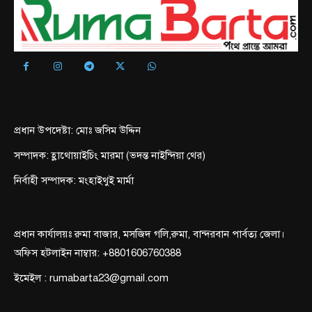
প্রধান উপদেষ্টা: মোঃ জসিম উদ্দিন
সম্পাদক: হ্লাথোয়াইচিং মারমা (ভদন্ত নাইন্দিয়া থের)
নির্বাহী সম্পাদক: মংহাইথুই মার্মা
প্রধান কার্যালয়ঃ রুমা বাজার, মসজিদ গলি,রুমা, বান্দরবান পার্বত্য জেলা।
অফিস হটলাইন নাম্বার: +8801606760388
ইমেইল : rumabarta23@gmail.com