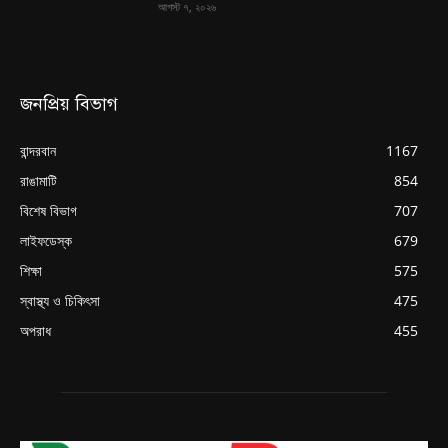
আগস্ট ৭, ২০২৬
জনপ্রিয় বিভাগ
বান্দরবান
1167
রাঙামাটি
854
বিশেষ বিভাগ
707
লাইফডেস্ক
679
শিক্ষা
575
স্বাস্থ্য ও চিকিৎসা
475
অপরাধ
455