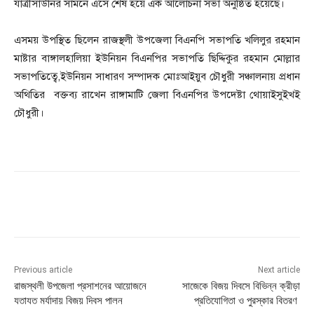
যাত্রীসাউনির সামনে এসে শেষ হয়ে এক আলোচনা সভা অনুষ্ঠিত হয়েছে।
এসময় উপস্থিত ছিলেন রাজস্থলী উপজেলা বিএনপি সভাপতি খলিলুর রহমান
মাষ্টার বাঙ্গালহালিয়া ইউনিয়ন বিএনপির সভাপতি ছিদ্দিকুর রহমান মোল্লার
সভাপতিত্বে,ইউনিয়ন সাধারণ সম্পাদক মোঃআইয়ুব চৌধুরী সঞ্চালনায় প্রধান
অথিতির বক্তব্য রাখেন রাঙ্গামাটি জেলা বিএনপির উপদেষ্টা থোয়াইসুইখই
চৌধুরী।
Previous article
Next article
রাজস্থলী উপজেলা প্রসাশনের আয়োজনে
সাজেকে বিজয় দিবসে বিভিন্ন ক্রীড়া
যতাযত মর্যাদায় বিজয় দিবস পালন
প্রতিযোগিতা ও পুরস্কার বিতরণ