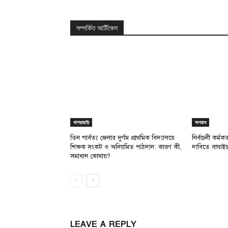
সম্পর্কিত আর্টিকেল
খাগড়াছড়ি
অপরাধ
তিন পার্বত্য জেলার দুর্গম প্রাথমিক বিদ্যালয়ে
নির্বাচনী কর্মক
শিক্ষক সংকট ও অনিয়মিত পাঠদান: কারণ কী,
দাবিতে বাঘাইছ
সমাধান কোথায়?
LEAVE A REPLY