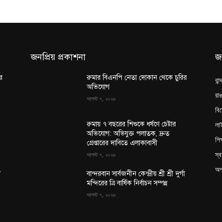
জনপ্রিয় প্রকাশনা
জ
র
রুমার বিএনপি নেতা দোকান থেকে চুরির
বান
অভিযোগ
রাঙ
আগস্ট ৭, ২০২৬
বি
লা
রুমায় ৭ বছরের শিশুকে ধর্ষণে চেষ্টার
অভিযোগ: অভিযুক্ত পলাতক, দ্রুত
শিক
গ্রেপ্তারের দাবিতে এলাকাবাসী
স্ব
আগস্ট ৭, ২০২৬
অপ
া
বান্দরবান সার্বজনীন কেন্দ্রীয় শ্রী শ্রী দুর্গা
মন্দিরের ত্রি বার্ষিক নির্বাচন সম্পন্ন
আগস্ট ৭, ২০২৬