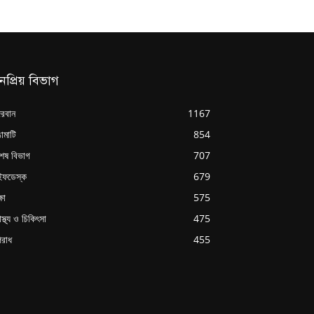
নপ্রিয় বিভাগ
্দরবান
1167
ামাটি
854
শেষ বিভাগ
707
ইফডেস্ক
679
্ষা
575
াস্থ্য ও চিকিৎসা
475
রাধ
455