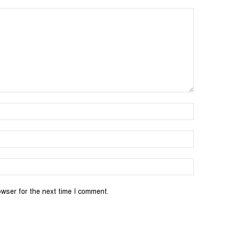
Name:*
Email:*
Website:
owser for the next time I comment.