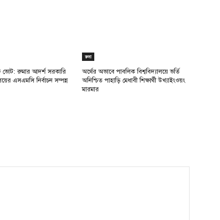
রুমা
ক্ষ ভোট: রুমার আদর্শ সরকারি
অর্থের অভাবে পাবলিক বিশ্ববিদ্যালয়ে ভর্তি
ালয়ের এসএমসি নির্বাচন সম্পন্ন
অনিশ্চিত পাহাড়ি মেধাবী শিক্ষার্থী উখ্যাইংওয়ং
মারমার