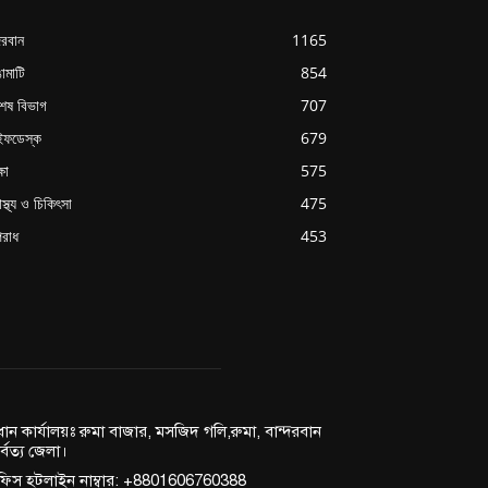
্দরবান
1165
ামাটি
854
শেষ বিভাগ
707
ইফডেস্ক
679
্ষা
575
াস্থ্য ও চিকিৎসা
475
রাধ
453
রধান কার্যালয়ঃ রুমা বাজার, মসজিদ গলি,রুমা, বান্দরবান
র্বত্য জেলা।
িস হটলাইন নাম্বার: +8801606760388