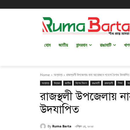
হোম
জাতীয়
বান্দরবান
রাঙামাটি
খাগ
Home
অন্যান্য
রাজস্থলী উপজেলায় নানা আয়োজনে পহেলা বৈশাখ উদযাপিত
অন্যান্য
উন্নয়ন
জাতীয়
বিশেষ বিভাগ
রাঙামাটি
রাজস্থলী
শিক্ষা
সং
রাজস্থলী উপজেলায় 
উদযাপিত
By
Ruma Barta
এপ্রিল ১৪, ২০২৫