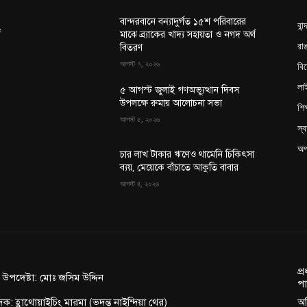
বান্দরবানে বন্যাদুর্গত ১৫শ পরিবারের
বান
থ
মাঝে ব্র্যাকের খাদ্য সহায়তা ও নগদ অর্থ
রাঙ
বিতরণ
আগস্ট ৭, ২০২৬
বি
লা
৫ আগস্ট জুলাই গণঅভ্যুত্থান দিবস
উপলক্ষে রুমায় আলোচনা সভা
শিক
আগস্ট ৫, ২০২৬
স্ব
অপ
চার লাখ টাকার ঋণেও থামেনি চিকিৎসা
ব্যয়, মেয়েকে বাঁচাতে আকুতি বাবার
আগস্ট ৪, ২০২৬
প্
ন উপদেষ্টা: মোঃ জসিম উদ্দিন
পা
দক: হ্লাথোয়াইচিং মারমা (ভদন্ত নাইন্দিয়া থের)
অফ