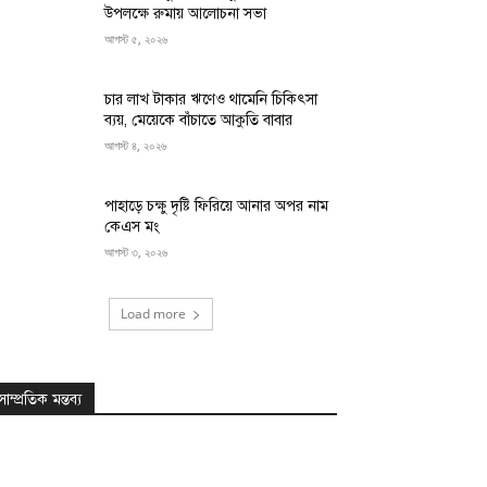
উপলক্ষে রুমায় আলোচনা সভা
আগস্ট ৫, ২০২৬
চার লাখ টাকার ঋণেও থামেনি চিকিৎসা
ব্যয়, মেয়েকে বাঁচাতে আকুতি বাবার
আগস্ট ৪, ২০২৬
পাহাড়ে চক্ষু দৃষ্টি ফিরিয়ে আনার অপর নাম
কেএস মং
আগস্ট ৩, ২০২৬
Load more
সাম্প্রতিক মন্তব্য