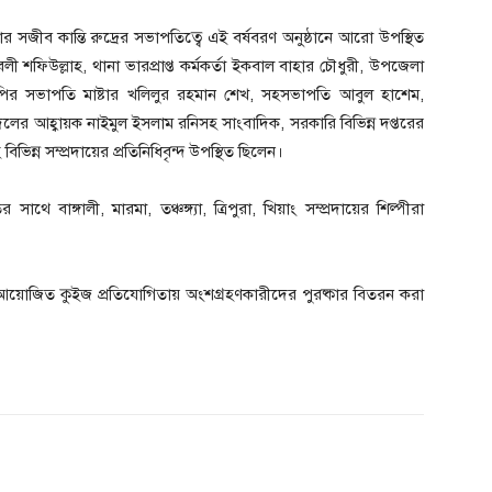
 সজীব কান্তি রুদ্রের সভাপতিত্বে এই বর্ষবরণ অনুষ্ঠানে আরো উপস্থিত
িবলী শফিউল্লাহ, থানা ভারপ্রাপ্ত কর্মকর্তা ইকবাল বাহার চৌধুরী, উপজেলা
পির সভাপতি মাষ্টার খলিলুর রহমান শেখ, সহসভাপতি আবুল হাশেম,
ের আহ্বায়ক নাইমুল ইসলাম রনিসহ সাংবাদিক, সরকারি বিভিন্ন দপ্তরের
িন্ন সম্প্রদায়ের প্রতিনিধিবৃন্দ উপস্থিত ছিলেন।
াথে বাঙ্গালী, মারমা, তঞ্চঙ্গ্যা, ত্রিপুরা, খিয়াং সম্প্রদায়ের শিল্পীরা
য়ে আয়োজিত কুইজ প্রতিযোগিতায় অংশগ্রহণকারীদের পুরষ্কার বিতরন করা