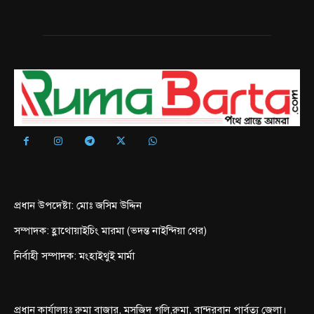
প্রধান উপদেষ্টা: মোঃ জসিম উদ্দিন
সম্পাদক: হ্লাথোয়াইচিং মারমা (ভদন্ত নাইন্দিয়া থের)
নির্বাহী সম্পাদক: মংহাইথুই মার্মা
প্রধান কার্যালয়ঃ রুমা বাজার, মসজিদ গলি,রুমা, বান্দরবান পার্বত্য জেলা।