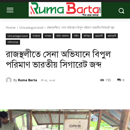
Home
Uncategorized
রাজস্থলীতে সেনা অভিযানে বিপুল পরিমাণ ভারতীয় সিগারেট জব্দ
Uncategorized
অন্যান্য
অপরাধ
আইন আদালত
পর্যটন
বাণিজ্য
রাঙামাটি
রাজস্থলী
লাইফডেস্ক
রাজস্থলীতে সেনা অভিযানে বিপুল
পরিমাণ ভারতীয় সিগারেট জব্দ
By
Ruma Barta
মে ২৫, ২০২৫
155
0