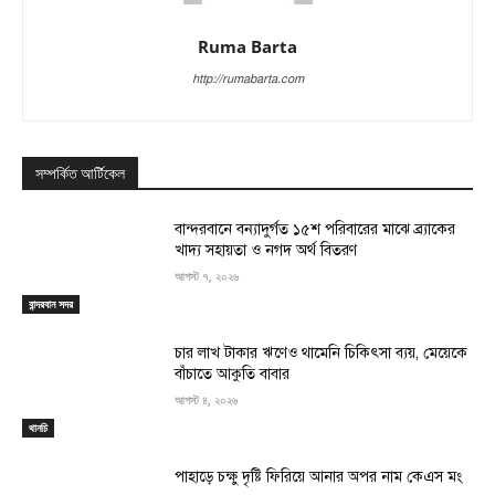
Ruma Barta
http://rumabarta.com
সম্পর্কিত আর্টিকেল
বান্দরবানে বন্যাদুর্গত ১৫শ পরিবারের মাঝে ব্র্যাকের
খাদ্য সহায়তা ও নগদ অর্থ বিতরণ
আগস্ট ৭, ২০২৬
বান্দরবান সদর
চার লাখ টাকার ঋণেও থামেনি চিকিৎসা ব্যয়, মেয়েকে
বাঁচাতে আকুতি বাবার
আগস্ট ৪, ২০২৬
থানচি
পাহাড়ে চক্ষু দৃষ্টি ফিরিয়ে আনার অপর নাম কেএস মং