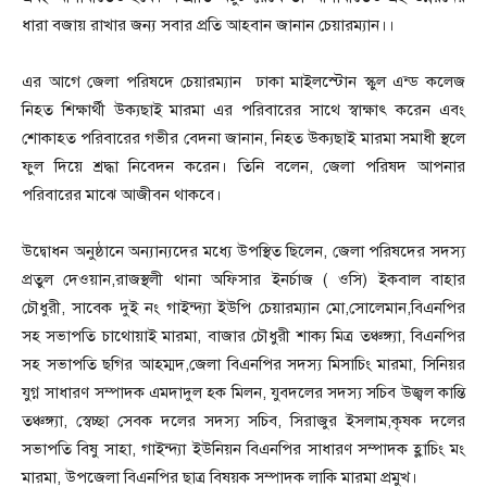
ধারা বজায় রাখার জন্য সবার প্রতি আহবান জানান চেয়ারম্যান।।
এর আগে জেলা পরিষদে চেয়ারম্যান ঢাকা মাইলস্টোন স্কুল এন্ড কলেজ
নিহত শিক্ষার্থী উক্যছাই মারমা এর পরিবারের সাথে স্বাক্ষাৎ করেন এবং
শোকাহত পরিবারের গভীর বেদনা জানান, নিহত উক্যছাই মারমা সমাধী স্থলে
ফুল দিয়ে শ্রদ্ধা নিবেদন করেন। তিনি বলেন, জেলা পরিষদ আপনার
পরিবারের মাঝে আজীবন থাকবে।
উদ্বোধন অনুষ্ঠানে অন্যান্যদের মধ্যে উপস্থিত ছিলেন, জেলা পরিষদের সদস্য
প্রতুল দেওয়ান,রাজস্থলী থানা অফিসার ইনর্চাজ ( ওসি) ইকবাল বাহার
চৌধুরী, সাবেক দুই নং গাইন্দ্যা ইউপি চেয়ারম্যান মো,সোলেমান,বিএনপির
সহ সভাপতি চাথোয়াই মারমা, বাজার চৌধুরী শাক্য মিত্র তঞ্চঙ্গ্যা, বিএনপির
সহ সভাপতি ছগির আহম্মদ,জেলা বিএনপির সদস্য মিসাচিং মারমা, সিনিয়র
যুগ্ন সাধারণ সম্পাদক এমদাদুল হক মিলন, যুবদলের সদস্য সচিব উজ্বল কান্তি
তঞ্চঙ্গ্যা, স্বেচ্ছা সেবক দলের সদস্য সচিব, সিরাজুর ইসলাম,কৃষক দলের
সভাপতি বিষু সাহা, গাইন্দ্যা ইউনিয়ন বিএনপির সাধারণ সম্পাদক হ্লাচিং মং
মারমা, উপজেলা বিএনপির ছাত্র বিষয়ক সম্পাদক লাকি মারমা প্রমুখ।