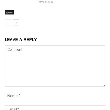
আগস্ট ৩, ২০২৬
বান্দরবান
LEAVE A REPLY
Comment:
Na
Ema