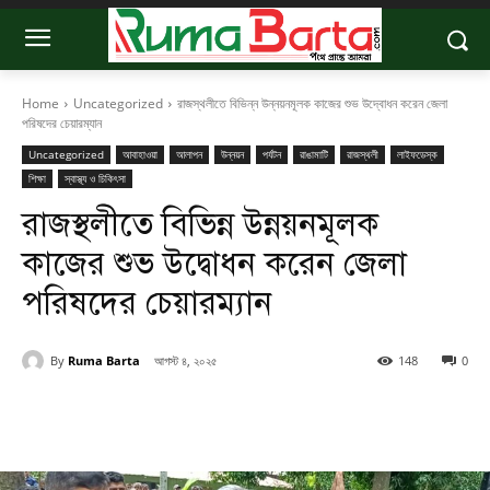
Home
Uncategorized
রাজস্থলীতে বিভিন্ন উন্নয়নমূলক কাজের শুভ উদ্বোধন করেন জেলা
পরিষদের চেয়ারম্যান
Uncategorized
আবাহাওয়া
আলাপন
উন্নয়ন
পর্যটন
রাঙামাটি
রাজস্থলী
লাইফডেস্ক
শিক্ষা
স্বাস্থ্য ও চিকিৎসা
রাজস্থলীতে বিভিন্ন উন্নয়নমূলক
কাজের শুভ উদ্বোধন করেন জেলা
পরিষদের চেয়ারম্যান
By
Ruma Barta
আগস্ট ৪, ২০২৫
148
0